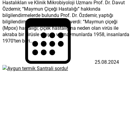
Hastalıkları ve Klinik Mikrobiyoloji Uzmanı Prof. Dr. Davut
Özdemir, “Maymun Çiçeği Hastalığı” hakkında
bilgilendirmelerde bulundu Prof. Dr. Özdemir, yaptığı
bilgilendirmede şu ifadelere yer verdi: “Maymun çiçeği
(Mpox) hastalığı; çiçek hastalığına neden olan virüs ile
akraba bir virüsle oluşan ve maymunlarda 1958, insanlarda
1970’ten beri...
25.08.2024