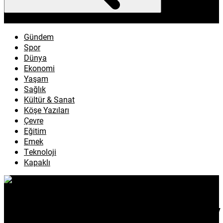
enflasyon
emeklilik
ötv
döviz
otomobil
sağlık
Gündem
Spor
Dünya
Ekonomi
Yaşam
Sağlık
Kültür & Sanat
Köşe Yazıları
Çevre
Eğitim
Emek
Teknoloji
Kapaklı