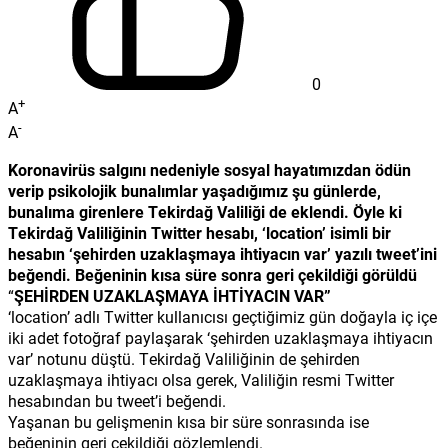
0
+
A
-
A
Koronavirüs salgını nedeniyle sosyal hayatımızdan ödün
verip psikolojik bunalımlar yaşadığımız şu günlerde,
bunalıma girenlere Tekirdağ Valiliği de eklendi. Öyle ki
Tekirdağ Valiliğinin Twitter hesabı, ‘location’ isimli bir
hesabın ‘şehirden uzaklaşmaya ihtiyacın var’ yazılı tweet’ini
beğendi. Beğeninin kısa süre sonra geri çekildiği görüldü
“
ŞEHİRDEN UZAKLAŞMAYA İHTİYACIN VAR”
‘location’ adlı Twitter kullanıcısı geçtiğimiz gün doğayla iç içe
iki adet fotoğraf paylaşarak ‘şehirden uzaklaşmaya ihtiyacın
var’ notunu düştü. Tekirdağ Valiliğinin de şehirden
uzaklaşmaya ihtiyacı olsa gerek, Valiliğin resmi Twitter
hesabından bu tweet’i beğendi.
Yaşanan bu gelişmenin kısa bir süre sonrasında ise
beğeninin geri çekildiği gözlemlendi.