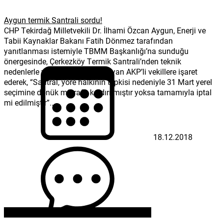
Aygun termik Santrali sordu!
CHP Tekirdağ Milletvekili Dr. İlhami Özcan Aygun, Enerji ve
Tabii Kaynaklar Bakanı Fatih Dönmez tarafından
yanıtlanması istemiyle TBMM Başkanlığı’na sunduğu
önergesinde, Çerkezköy Termik Santrali’nden teknik
nedenlerle vazgeçildiğini açıklayan AKP’li vekillere işaret
ederek, “Santral, yöre halkının tepkisi nedeniyle 31 Mart yerel
seçimine dönük mü rafa kaldırılmıştır yoksa tamamıyla iptal
mi edilmiştir”...
18.12.2018