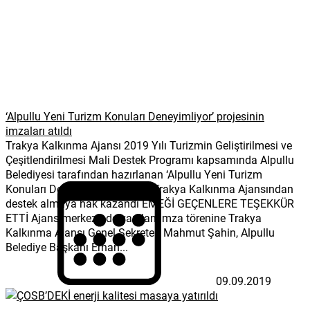
‘Alpullu Yeni Turizm Konuları Deneyimliyor’ projesinin
imzaları atıldı
Trakya Kalkınma Ajansı 2019 Yılı Turizmin Geliştirilmesi ve
Çeşitlendirilmesi Mali Destek Programı kapsamında Alpullu
Belediyesi tarafından hazırlanan ‘Alpullu Yeni Turizm
Konuları Deneyimliyor’ projesi Trakya Kalkınma Ajansından
destek almaya hak kazandı EMEĞİ GEÇENLERE TEŞEKKÜR
ETTİ Ajans merkezinde yapılan imza törenine Trakya
Kalkınma Ajansı Genel Sekreteri Mahmut Şahin, Alpullu
Belediye Başkanı Erhan...
09.09.2019