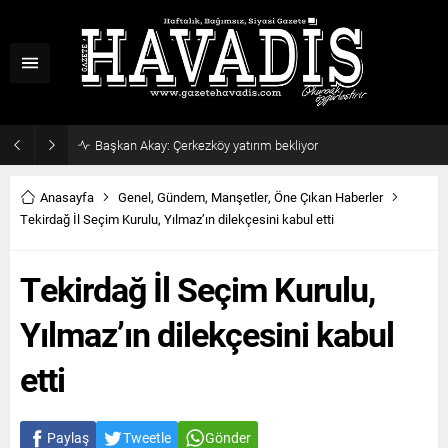
Haziran ayı ilk oturumu tamamlandı
Anasayfa
Genel
,
Gündem
,
Manşetler
,
Öne Çıkan Haberler
Tekirdağ İl Seçim Kurulu, Yılmaz’ın dilekçesini kabul etti
Tekirdağ İl Seçim Kurulu,
Yılmaz’ın dilekçesini kabul
etti
Paylaş
Tweetle
Gönder