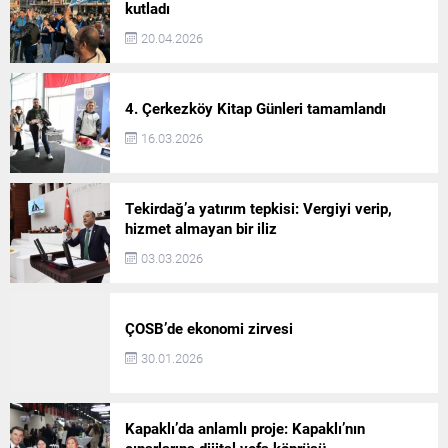
kutladı
20.04.2026
4. Çerkezköy Kitap Günleri tamamlandı
16.03.2026
Tekirdağ’a yatırım tepkisi: Vergiyi verip,
hizmet almayan bir iliz
03.03.2026
ÇOSB’de ekonomi zirvesi
30.01.2026
Kapaklı’da anlamlı proje: Kapaklı’nın
çınarlarına dijital vefa köprüsü