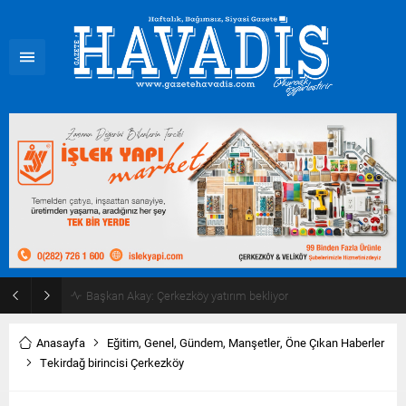
Haziran ayı ilk oturumu tamamlandı
Anasayfa
Eğitim
,
Genel
,
Gündem
,
Manşetler
,
Öne Çıkan Haberler
Tekirdağ birincisi Çerkezköy