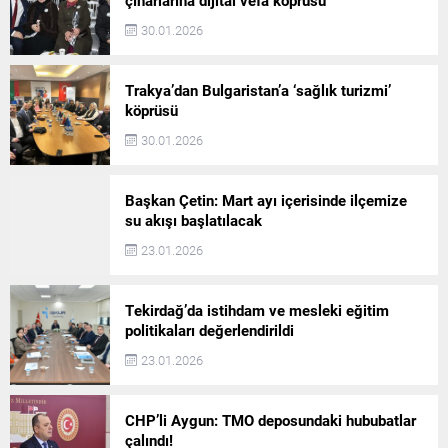
30.01.2026
Trakya’dan Bulgaristan’a ‘sağlık turizmi’
köprüsü
30.01.2026
Başkan Çetin: Mart ayı içerisinde ilçemize
su akışı başlatılacak
23.01.2026
Tekirdağ’da istihdam ve mesleki eğitim
politikaları değerlendirildi
23.01.2026
CHP’li Aygun: TMO deposundaki hububatlar
çalındı!