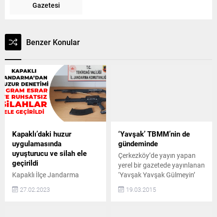
Gazetesi
Benzer Konular
Kapaklı’daki huzur
‘Yavşak’ TBMM’nin de
uygulamasında
gündeminde
uyuşturucu ve silah ele
Çerkezköy’de yayın yapan
geçirildi
yerel bir gazetede yayınlanan
Kapaklı İlçe Jandarma
‘Yavşak Yavşak Gülmeyin’
Komutanlığı ekiplerince
başlıklı haberde, henüz
27.02.2023
19.03.2015
Pazar günü gerçekleştirilen
ortaokula giden kız ve erkek
uygulamada uyuşturucu ve
öğrencileri spor salonuna
ruhsatsız silah ele geçirildi.
toplayarak hakaret ettiği