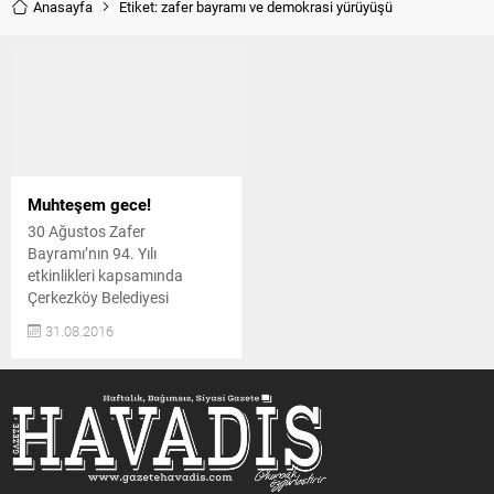
Anasayfa
Etiket: zafer bayramı ve demokrasi yürüyüşü
Muhteşem gece!
30 Ağustos Zafer
Bayramı’nın 94. Yılı
etkinlikleri kapsamında
Çerkezköy Belediyesi
tarafından düzenlenen
31.08.2016
programa binlerce vatandaş
katıldı. Çerkezköy Belediyesi
önünden fener alayı ile
başlayan program, Şehitler
Anıtı’ndaki etkinliklerle
devam etti. Belediye Başkanı
Vahap Akay’ın yaptığı