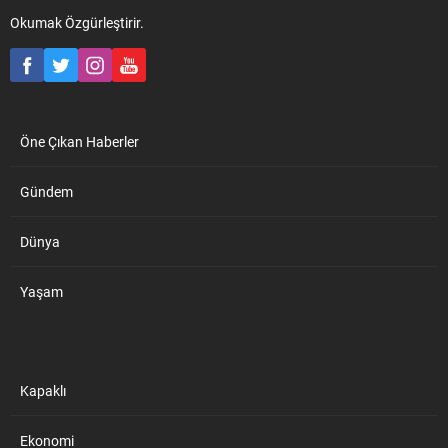
konuşma ise büyük beğeni
topladı. Çerkezköy Havadis-
Okumak Özgürleştirir.
Çerkezköy Belediyesi
tarafından 30 Ağustos Zafer
Bayramı münasebetiyle
düzenlenen...
Öne Çıkan Haberler
Gündem
Dünya
Yaşam
Kapaklı
Ekonomi