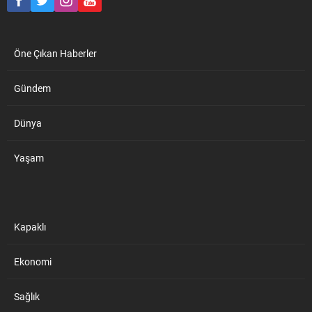
hazırlık kurslarıyla ilgili,
soruna çözüm amaçlı Halk
Eğitimi Merkezlerinde açılan
Öne Çıkan Haberler
Yetiştirme ve...
Gündem
Dünya
Yaşam
Kapaklı
Ekonomi
Sağlık