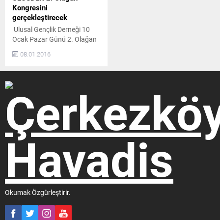
Kongresini
gerçekleştirecek
Ulusal Gençlik Derneği 10
Ocak Pazar Günü 2. Olağan
Kongresini saat19.00’da
08.01.2016
gerçekleştirecek. ULUSDER
Başkanı Erdal Darçın, üyelere
kongreye katılım çağrısında
bulunurken, “Dostlarımızı da
aramızda görmekten
mutluluk duyacağız.”dedi. 2.
OLAĞAN KONGRE
GERÇEKLEŞECEK
Cumhuriyet halk Partisinin
ve Demokratik Sol Partinin
eski genel başkanı ve Türkiye
Cumhuriyetinin merhum
Başbakanı Bülent Ecevit’i
idol edinip...
Okumak Özgürleştirir.