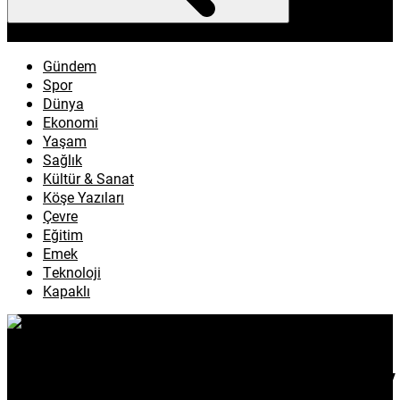
enflasyon
emeklilik
ötv
döviz
otomobil
sağlık
Gündem
Spor
Dünya
Ekonomi
Yaşam
Sağlık
Kültür & Sanat
Köşe Yazıları
Çevre
Eğitim
Emek
Teknoloji
Kapaklı