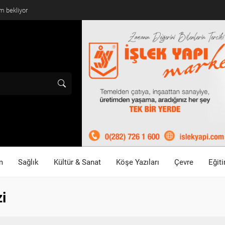
mlandı
m
Sağlık
Kültür & Sanat
Köşe Yazıları
Çevre
Eğit
i