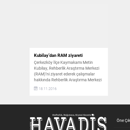
Kubilay’dan RAM ziyareti
Çerkezköy İlçe Kaymakamı Metin
Kubilay, Rehberlik Araştırma Merkezi
(RAM)’ni ziyaret ederek çalışmalar
hakkında Rehberlik Araştırma Merkezi
Müdürü İdris Gündüzalp’ten bilgi aldı.
18.11.2016
KAPAKLI VE SARAY’I DA KAPSIYOR
Söz konusu ziyaret sırasında RAM
Müdürü Gündüzalp “Rehberlik
Araştırma Merkezimiz, gerek özel
eğitim gerektiren zihinsel yetersizlik,
özel öğrenme güçlüğü, otizm, bedensel
Öne Çı
yetersizlik, işitme ve...