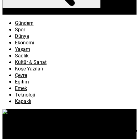
enflasyon
emeklilik
ötv
döviz
otomobil
sağlık
Gündem
Spor
Dünya
Ekonomi
Yaşam
Sağlık
Kültür & Sanat
Köşe Yazıları
Çevre
Eğitim
Emek
Teknoloji
Kapaklı