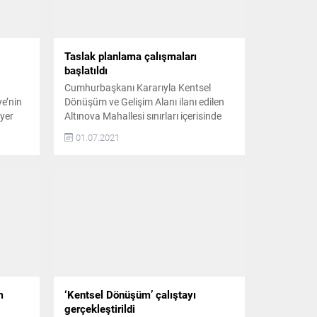
Yönetimi ve...
Taslak planlama çalışmaları
başlatıldı
Cumhurbaşkanı Kararıyla Kentsel
ye’nin
Dönüşüm ve Gelişim Alanı ilanı edilen
 yer
Altınova Mahallesi sınırları içerisinde
esi,
yer alan 14.5 hektarlık alan ile ilgili
01.07.2021
zemin araştırma çalışmaları
amda;
tamamlandı Yapılan çalışmalar ile ilgili
ınova
bilgi veren ve zemin çalışmalarının
ayılı
tamamlandığını belirten Tekirdağ
Büyükşehir Belediyesi Deprem Risk
üm ve
Yönetimi ve Kentsel İyileştirme Dairesi
Başkanı Sevim Avcı Yener, “Söz...
m
‘Kentsel Dönüşüm’ çalıştayı
gerçekleştirildi