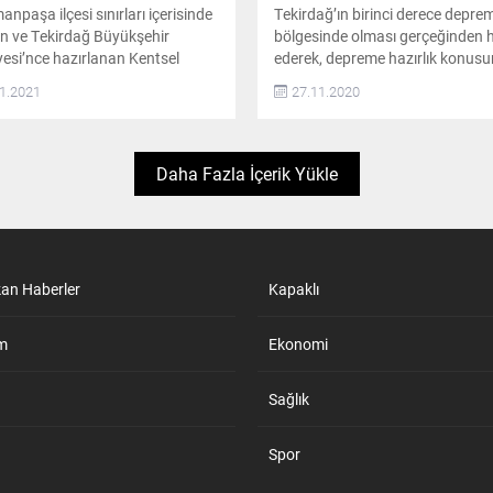
npaşa ilçesi sınırları içerisinde
Tekirdağ’ın birinci derece depre
an ve Tekirdağ Büyükşehir
bölgesinde olması gerçeğinden 
yesi’nce hazırlanan Kentsel
ederek, depreme hazırlık konusu
m Master Planı’nda 1’inci
ulusal platformlarda ödül alan ö
1.2021
27.11.2020
öncelikli alan olarak belirlenen
projelere imza atan Tekirdağ
va Mahallesi’nde 14,5 hektarlık
Büyükşehir Belediyesi, kentsel
6 Ocak 2021 tarihinde Resmi
dönüşüm eylem planı çalışmalar
’de yayımlanan
hız verdi Tekirdağ Büyükşehir
Daha Fazla İçerik Yükle
başkanlığı kararınca Kentsel
Belediyesi Meclis Salonu’nda
m ve Gelişim Proje Alanı olarak
Büyükşehir Belediye Başkanı Ka
ildi Altınova Mahallesi’nde
Albayrak başkanlığında Kentsel
n 14,5 hektarlık bölgede...
Dönüşüm Eylem Planı ile ilgili ilk
toplantı...
kan Haberler
Kapaklı
m
Ekonomi
Sağlık
Spor