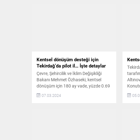
Kentsel dönüşüm desteği için
Kents
Tekirdağ’da pilot il… İşte detaylar
Tekird
Çevre, Şehircilik ve İklim Değişikliği
tarafı
Bakanı Mehmet Özhaseki, kentsel
Altıno
dönüşüm için 180 ay vade, yüzde 0.69
Konutu
oranında faizle kredi verileceğini
gerçek
07.03.2024
05.0
açıkladı. 5 pilot ilden birisi de Tekirdağ…
konutl
İklim değişikliğinin etkilerini en aza
konuş
indirmek ve şehirleri afetlere dirençli
Büyükş
hale getirmek için yeni kredi
Yöneti
kampanyası duyuruldu. Çevre,
Başkan
Şehircilik ve İklim Değişikliği Bakanı...
ilgili 
süreç 