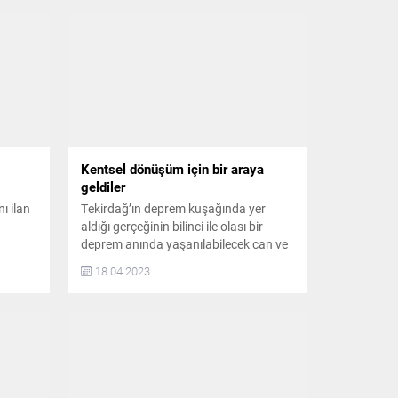
Kentsel dönüşüm için bir araya
geldiler
ı ilan
Tekirdağ’ın deprem kuşağında yer
aldığı gerçeğinin bilinci ile olası bir
deprem anında yaşanılabilecek can ve
mal kaybını en aza indirmek için
18.04.2023
,
çalışmalarına devam eden Tekirdağ
emleri
Büyükşehir Belediyesi, Kentsel
rlık
Dönüşüm Vakfı ile ortaklaşa Kentsel
n
Dönüşüm Çalışmaları ve Uygulamaları
e
konulu toplantı düzenledi Toplantının
n
açılış konuşmasını gerçekleştiren
üm
Büyükşehir Belediyesi Deprem Risk