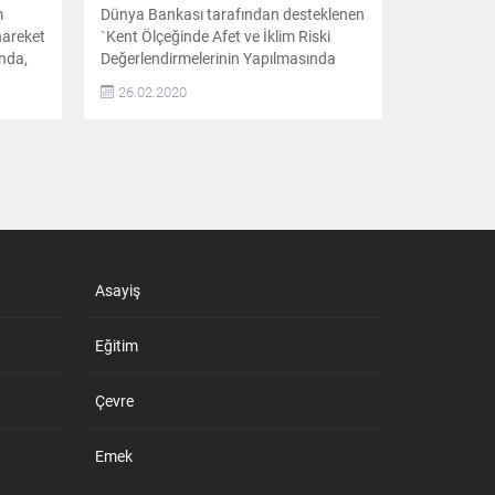
m
Dünya Bankası tarafından desteklenen
hareket
`Kent Ölçeğinde Afet ve İklim Riski
nda,
Değerlendirmelerinin Yapılmasında
nemli
Belediyelerin Desteklenmesine Yönelik
26.02.2020
Teknik Destek Projesi’ kapsamında
organize edilen Durum Tespit Çalıştayı,
ına da
Des Otel’de geniş çaplı bir katılımla
gerçekleştirildi Proje takviminin 3.
ayağı olan Tekirdağ’daki Kentsel
dir
Dönüşüm Alanları için Afet ve İklim
Riski Değerlendirme Çalıştayının
açılışında konuşan Tekirdağ...
Asayiş
Eğitim
Çevre
Emek