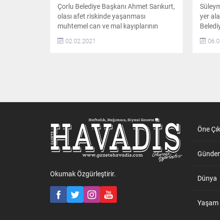
Çorlu Belediye Başkanı Ahmet Sarıkurt,
Süleyma
olası afet riskinde yaşanması
yer al
muhtemel can ve mal kayıplarının
Beledi
önüne geçebilmek için kentsel
Dönüşü
02.02.2021
06.0
dönüşümü çok önemsediklerini ve
derece 
kentsel dönüşüme yönelik çalışmaların
Altıno
devam ettiğini söyledi
alan, 
‘ÇORLU’MUZDAKİ BİNALARIN % 13’Ü
Gazete
DEPREM RİSKİ İLE KARŞI KARŞIYA’
Cumhur
Konuyla ilgili olarak açıklamada
Dönüşü
bulunan Çorlu Belediye Başkanı Ahmet
ilan ed
Sarıkurt, Belediye olarak...
buluna
Öne Çı
Günde
Okumak Özgürleştirir.
Dünya
Yaşam