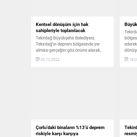
Kentsel dönüşüm için hak
Büyük
sahipleriyle toplanılacak
Tekird
Tekirdağ Büyükşehir Belediyesi,
bölges
Tekirdağ’ın deprem bölgesinde yer
ederek
alması gerçeğini göz önüne alarak,
dönüşü
olası bir deprem anında can ve mal
adına,
02.12.2022
18.0
kaybının önüne geçmek amacıyla
önemli
kentsel dönüşüm çalışmalarına hız
Büyükş
kesmeden devam ediyor Kentsel
1999 G
Dönüşüm ve Gelişim Alanı olan ve
deprem
Tekirdağ Büyükşehir Belediyesi
farkın
yetkisinde bulunan Süleymanpaşa
geçirme
ilçesi Altınova Mahallesi sınırları içinde
kapsa
yer alan...
Çorlu’daki binaların %13’ü deprem
Tekir
riskiyle karşı karşıya
resmi