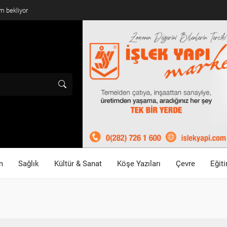
m bekliyor
m
Sağlık
Kültür & Sanat
Köşe Yazıları
Çevre
Eğit