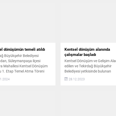
el dönüşümün temeli atıldı
Kentsel dönüşüm alanında
çalışmalar başladı
ağ Büyükşehir Belediyesi
ndan, Süleymanpaşa ilçesi
Kentsel Dönüşüm ve Gelişim Alan
va Mahallesi Kentsel Dönüşüm
edilen ve Tekirdağ Büyükşehir
 1. Etap Temel Atma Töreni
Belediyesi yetkisinde bulunan
leştirildi Kentsel dönüşüm
Süleymanpaşa ilçesi Altınova
1.2024
28.12.2023
arının temel atma töreninin açılış
Mahallesi sınırları içinde yer alan
masını yapan Tekirdağ
planlama ve imar uygulaması işl
ehir Belediyesi Deprem Risk
tamamlanan yaklaşık 14.5 hekta
mi ve Kentsel İyileştirme Dairesi
alanda yeni konutların yapımı içi
ı Sevim Avcı Yener, konutlar ile
çalışmalar başladı Alan içerisind
teknik bilgileri ve bundan sonraki
Büyükşehir Belediyesi tarafında
hakkında...
kamuya ait olup, kentsel dönüş