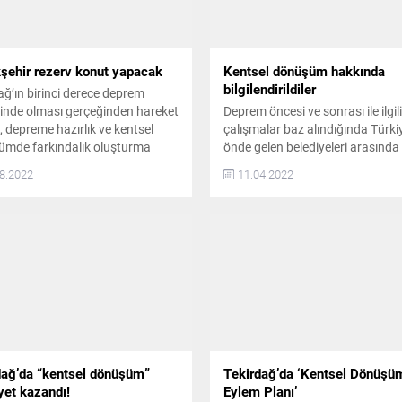
kapsamında kamulaştırılan
taşınmazlarla...
şehir rezerv konut yapacak
Kentsel dönüşüm hakkında
bilgilendirildiler
ağ’ın birinci derece deprem
inde olması gerçeğinden hareket
Deprem öncesi ve sonrası ile ilgili
, depreme hazırlık ve kentsel
çalışmalar baz alındığında Türki
mde farkındalık oluşturma
önde gelen belediyeleri arasında
 ulusal platformlarda ödül alan
alan Tekirdağ Büyükşehir Belediy
8.2022
11.04.2022
 projelere imza atan Tekirdağ
kentsel dönüşüm konusunda da
ehir Belediyesi, 17 Ağustos
çalışmalarına hız verdi Bu kaps
ölcük depreminin 23. yılında
Süleymanpaşa ilçesine bağlı Alt
 dönüşümüne yönelik bir
Mahallesi’nde bulunan ve 5393 s
dalık projesini daha hayata
Belediye Kanunu’nun 73’üncü
k için kolları sıvadı Proje
maddesine göre, Kentsel Dönüş
mında; Süleymanpaşa...
Gelişim alanı olarak ilan edilen...
dağ’da “kentsel dönüşüm”
Tekirdağ’da ‘Kentsel Dönüşü
yet kazandı!
Eylem Planı’