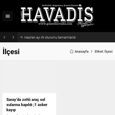
Haziran ayı ilk oturumu tamamlandı
İlçesi
Anasayfa
Etiket: İlçesi
Saray’da zırhlı araç sel
sularına kapıldı ;1 asker
kayıp