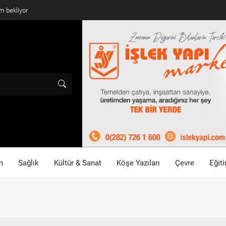
m bekliyor
m
Sağlık
Kültür & Sanat
Köşe Yazıları
Çevre
Eğit