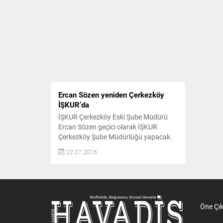
Ercan Sözen yeniden Çerkezköy
İŞKUR’da
İŞKUR Çerkezköy Eski Şube Müdürü
Ercan Sözen geçici olarak İŞKUR
Çerkezköy Şube Müdürlüğü yapacak.
ÇERKEZKÖY’DE 3 AY ÇALIŞACAK 2015
22.07.2016
yılının Haziran ayından beri İŞKUR
Çerkezköy Şube Müdürlüğü görevini
sürdüren İlhan Kütük’ün Araştırmacı
görevine getirilmesinin ardından İŞKUR
Çerkezköy Eski Şube Müdürü Ercan
Sözen 3 aylığına yeni müdür oldu.
Öne Çı
GEÇİCİ GÖREVE GELDİ...