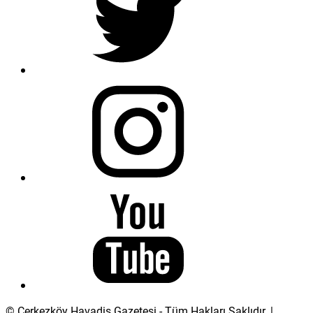
© Çerkezköy Havadis Gazetesi - Tüm Hakları Saklıdır. |