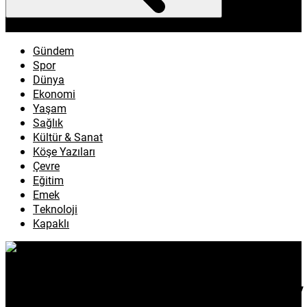
enflasyon
emeklilik
ötv
döviz
otomobil
sağlık
Gündem
Spor
Dünya
Ekonomi
Yaşam
Sağlık
Kültür & Sanat
Köşe Yazıları
Çevre
Eğitim
Emek
Teknoloji
Kapaklı