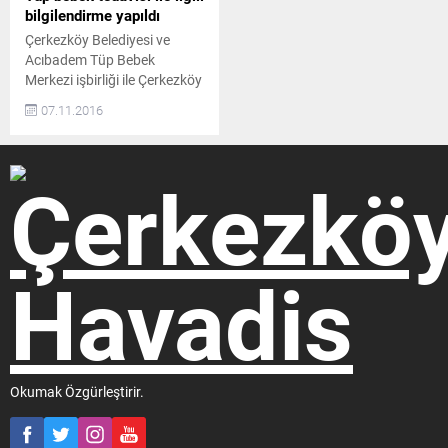
bilgilendirme yapıldı
Çerkezköy Belediyesi ve
Acıbadem Tüp Bebek
Merkezi işbirliği ile Çerkezköy
Belediyesi Prof. Dr. Türkan
07.11.2016
Saylan Eğitim Kültür ve
Sanat Merkezi’nde ‘‘Tüp
Bebek Tedavisinde Yeni
Yöntemler’’ konulu
bilgilendirme toplantısı
düzenlendi. TÜP BEBEK
TEDAVİSİNDE YENİ
YÖNTEMLER ANLATILDI
Çerkezköy Belediyesi ve
Acıbadem Tüp Bebek
Merkezi işbirliği ile Çerkezköy
Belediyesi Prof. Dr. Türkan
Saylan...
Okumak Özgürleştirir.