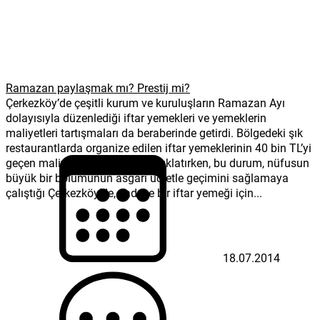
Ramazan paylaşmak mı? Prestij mi?
Çerkezköy’de çeşitli kurum ve kuruluşların Ramazan Ayı
dolayısıyla düzenlediği iftar yemekleri ve yemeklerin
maliyetleri tartışmaları da beraberinde getirdi. Bölgedeki şık
restaurantlarda organize edilen iftar yemeklerinin 40 bin TL’yi
geçen maliyeti adeta dudak uçuklatırken, bu durum, nüfusun
büyük bir bölümünün asgari ücretle geçimini sağlamaya
çalıştığı Çerkezköy’de, sadece bir iftar yemeği için...
18.07.2014