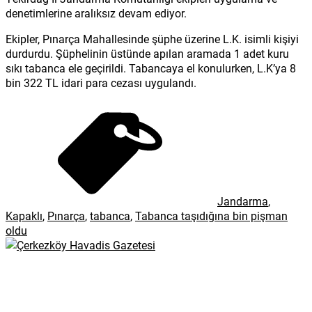
denetimlerine aralıksız devam ediyor.
Ekipler, Pınarça Mahallesinde şüphe üzerine L.K. isimli kişiyi
durdurdu. Şüphelinin üstünde apılan aramada 1 adet kuru
sıkı tabanca ele geçirildi. Tabancaya el konulurken, L.K’ya 8
bin 322 TL idari para cezası uygulandı.
Jandarma
,
Kapaklı
,
Pınarça
,
tabanca
,
Tabanca taşıdığına bin pişman
oldu