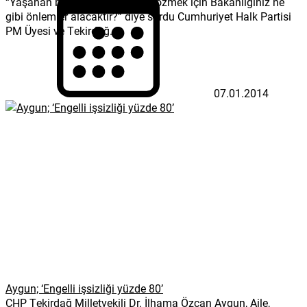
“Yaşanan bu sağlık sorununu çözmek için Bakanlığınız ne
gibi önlemler alacaktır?” diye sordu Cumhuriyet Halk Partisi
PM Üyesi ve Tekirdağ...
07.01.2014
Aygun; ‘Engelli işsizliği yüzde 80’
CHP Tekirdağ Milletvekili Dr. İlhama Özcan Aygun, Aile,