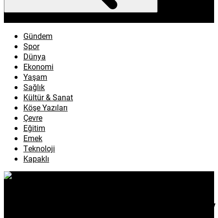
enflasyon
emeklilik
ötv
döviz
otomobil
sağlık
Gündem
Spor
Dünya
Ekonomi
Yaşam
Sağlık
Kültür & Sanat
Köşe Yazıları
Çevre
Eğitim
Emek
Teknoloji
Kapaklı