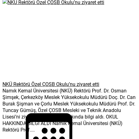
NKÜ Rektörü Özel ÇOSB Okulu’nu ziyaret etti
Namık Kemal Üniversitesi (NKÜ) Rektörü Prof. Dr. Osman
Şimşek, Çerkezköy Meslek Yüksekokulu Müdürü Doç. Dr. Can
Burak Şişman ve Çorlu Meslek Yüksekokulu Müdürü Prof. Dr.
Tuncay Gümüş, Özel ÇOSB Mesleki ve Teknik Anadolu
Lisesi’ni ziyaret ederek okul hakkında bilgi aldı. OKUL
HAKKINDA BİLGİ ALDI Namık Kemal Üniversitesi (NKÜ)
Rektörü Prof....