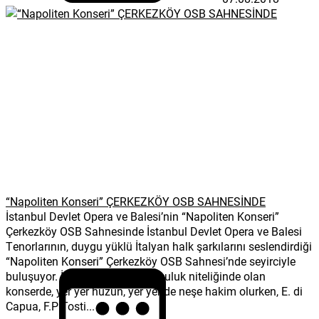
“Napoliten Konseri” ÇERKEZKÖY OSB SAHNESİNDE
İstanbul Devlet Opera ve Balesi’nin “Napoliten Konseri”
Çerkezköy OSB Sahnesinde İstanbul Devlet Opera ve Balesi
Tenorlarının, duygu yüklü İtalyan halk şarkılarını seslendirdiği
“Napoliten Konseri” Çerkezköy OSB Sahnesi’nde seyirciyle
buluşuyor. İtalya’ya kısa bir yolculuk niteliğinde olan
konserde, yer yer hüzün, yer yer de neşe hakim olurken, E. di
Capua, F.P Tosti...