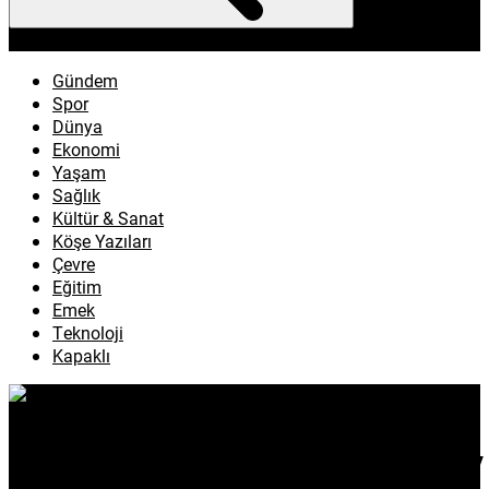
enflasyon
emeklilik
ötv
döviz
otomobil
sağlık
Gündem
Spor
Dünya
Ekonomi
Yaşam
Sağlık
Kültür & Sanat
Köşe Yazıları
Çevre
Eğitim
Emek
Teknoloji
Kapaklı