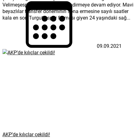
Velimeşespor kadrosunu güçlendirmeye devam ediyor. Mavi
beyazlılar transfer döneminin sona ermesine sayılı saatler
kala en son Turgutluspor forması giyen 24 yaşındaki sağ...
09.09.2021
AKP’de kılıçlar çekildi!