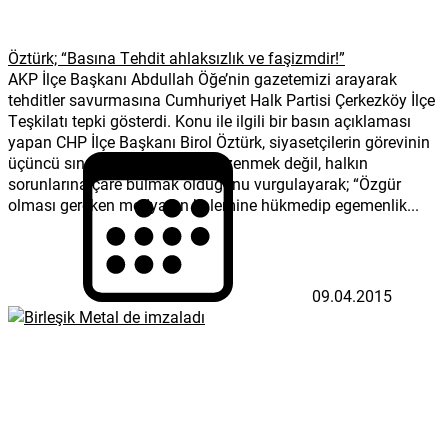
Öztürk; “Basına Tehdit ahlaksızlık ve faşizmdir!”
AKP İlçe Başkanı Abdullah Öğe’nin gazetemizi arayarak
tehditler savurmasına Cumhuriyet Halk Partisi Çerkezköy İlçe
Teşkilatı tepki gösterdi. Konu ile ilgili bir basın açıklaması
yapan CHP İlçe Başkanı Birol Öztürk, siyasetçilerin görevinin
üçüncü sınıf mafya dizilerine özenmek değil, halkın
sorunlarına çare bulmak olduğunu vurgulayarak; “Özgür
olması gereken medyanın kalemine hükmedip egemenlik...
09.04.2015