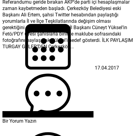
Referandumu geride bırakan AKP’de parti içi hesaplaşmalar
zaman kaybetmeden başladı. Çerkezköy Belediyesi eski
Başkanı Ali Ertem, şahsi Twitter hesabından paylaştığı
yorumlarla İl ve İlçe Teşkilatlarında değişim olması
gerektiğini savunurken, mevcut İl Başkanı Cüneyt Yüksel’in
Fetö/PDY üyesi şahıslarla birlikte maklube sofrasındaki
fotoğrafını paylaşarak Yüksel’i hedef gösterdi. İLK PAYLAŞIM
TURGAY GÜLER’DEN Çerkezköy...
17.04.2017
Bir Yorum Yazın