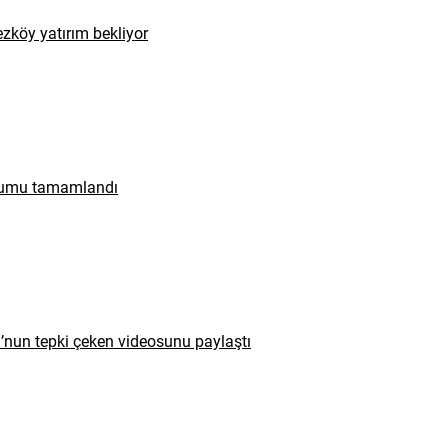
zköy yatırım bekliyor
urumu tamamlandı
u’nun tepki çeken videosunu paylaştı