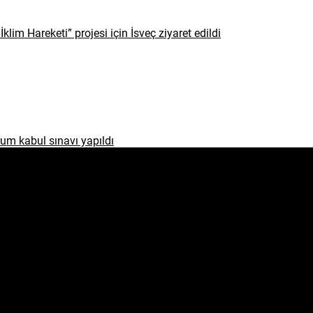
İklim Hareketi” projesi için İsveç ziyaret edildi
um kabul sınavı yapıldı