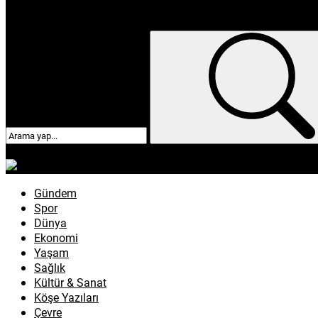
enflasyon
emeklilik
ötv
döviz
otomobil
sağlık
Gündem
Spor
Dünya
Ekonomi
Yaşam
Sağlık
Kültür & Sanat
Köşe Yazıları
Çevre