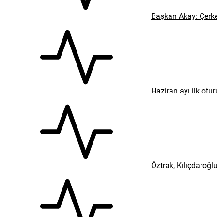
Başkan Akay: Çerke
Haziran ayı ilk ot
Öztrak, Kılıçdaroğl