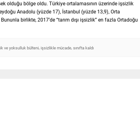
k olduğu bölge oldu. Türkiye ortalamasının üzerinde işsizlik
neydoğu Anadolu (yüzde 17), İstanbul (yüzde 13,9), Orta
ununla birlikte, 2017’de “tarım dışı işsizlik” en fazla Ortadoğu
,
,
lik ve yoksulluk bülteni
işsizlikle mücade
sınıfta kaldı