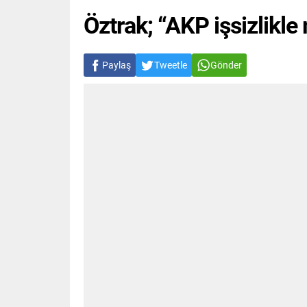
Öztrak; “AKP işsizlikle
Paylaş
Tweetle
Gönder