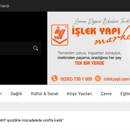
mlandı
m
Sağlık
Kültür & Sanat
Köşe Yazıları
Çevre
Eğit
AKP işsizlikle mücadelede sınıfta kaldı”