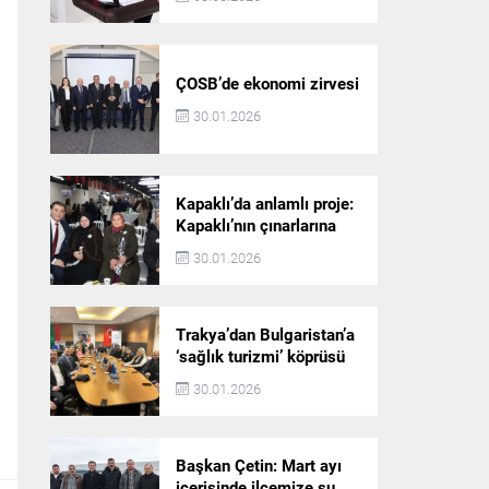
ÇOSB’de ekonomi zirvesi
30.01.2026
Kapaklı’da anlamlı proje:
Kapaklı’nın çınarlarına
dijital vefa köprüsü
30.01.2026
Trakya’dan Bulgaristan’a
‘sağlık turizmi’ köprüsü
30.01.2026
Başkan Çetin: Mart ayı
içerisinde ilçemize su