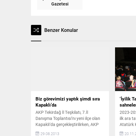
Gazetesi
Benzer Konular
Biz görevimizi yaptık şimdi sıra
‘İyilik 
Kapaklı’da
sahnele
AKP Tekirdağ İl Teşkilatı, 7.İl
2023-202
Danışma Toplantısı’nı yeni ilçe olan
ilk ara t
Kapaklı’da gerçekleştirilirken, AKP
Atatürk K
Tekirdağ Milletvekilleri Ziyaeddin
Takımı’ a
29.08.2013
20.11.