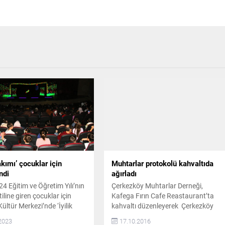
Takımı’ çocuklar için
Muhtarlar protokolü kahvaltıda
ndi
ağırladı
4 Eğitim ve Öğretim Yılı’nın
Çerkezköy Muhtarlar Derneği,
atiline giren çocuklar için
Kafega Fırın Cafe Reastaurant’ta
ültür Merkezi’nde ‘İyilik
kahvaltı düzenleyerek Çerkezköy
dlı çocuk tiyatrosu
Kaymakamı Metin Kubilay,
2023
17.10.2016