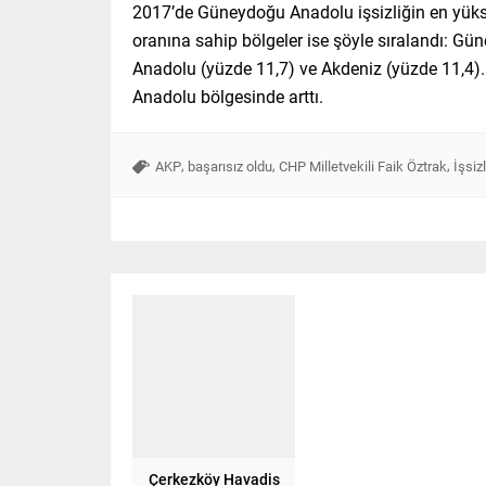
2017’de Güneydoğu Anadolu işsizliğin en yükse
oranına sahip bölgeler ise şöyle sıralandı: Gü
Anadolu (yüzde 11,7) ve Akdeniz (yüzde 11,4). B
Anadolu bölgesinde arttı.
,
,
,
AKP
başarısız oldu
CHP Milletvekili Faik Öztrak
İşsiz
Çerkezköy Havadis