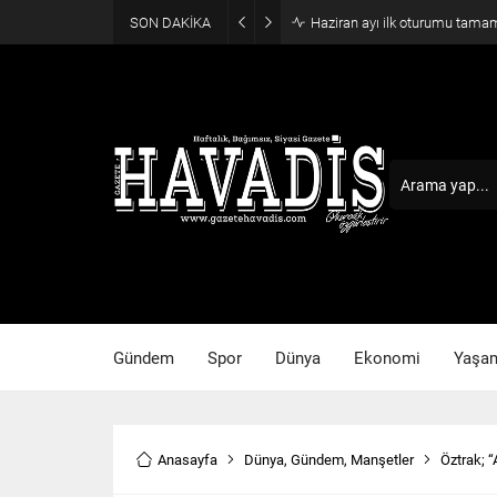
SON DAKİKA
Haziran ayı ilk oturumu tama
Gündem
Spor
Dünya
Ekonomi
Yaşa
Anasayfa
Dünya
,
Gündem
,
Manşetler
Öztrak; “