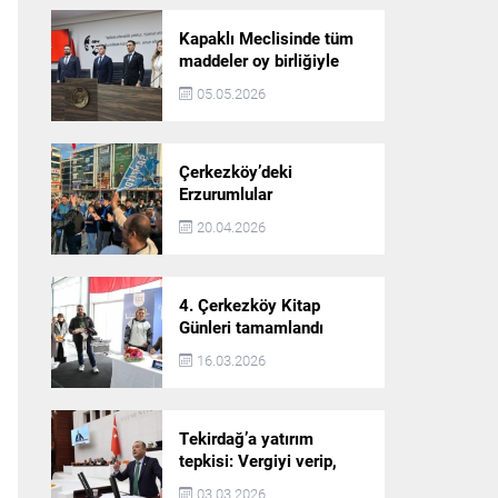
Kapaklı Meclisinde tüm
maddeler oy birliğiyle
karara bağlandı
05.05.2026
Çerkezköy’deki
Erzurumlular
şampiyonluğu kutladı
20.04.2026
4. Çerkezköy Kitap
Günleri tamamlandı
16.03.2026
Tekirdağ’a yatırım
tepkisi: Vergiyi verip,
hizmet almayan bir iliz
03.03.2026