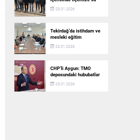
akışı başlatılacak
23.01.2026
Tekirdağ’da istihdam ve
mesleki eğitim
politikaları değerlendirildi
23.01.2026
CHP’li Aygun: TMO
deposundaki hububatlar
çalındı!
23.01.2026