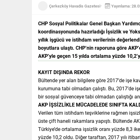
Çerkezköy Havadis Gazetesi
Yayınlama: 28.
CHP Sosyal Politikalar Genel Başkan Yardımcı
koordinasyonunda hazırladığı İşsizlik ve Yoksu
yıllık işgücü ve istihdam verilerinin değerlen
boyutlara ulaştı. CHP’nin raporuna göre AKP’d
AKP’yle geçen 15 yılda ortalama yüzde 10,2’ye
KAYIT DIŞINDA REKOR
Bültende yer alan bilgilere göre 2017’de işe ka
kurumuna tabi olmadan çalıştı. Bu, 2017’de işe 
bir sosyal güvenceye tabi olmadan çalıştığı an
AKP İŞSİZLİKLE MÜCADELEDE SINIFTA KAL
Verilen tüm istihdam teşviklerine rağmen işsizli
üste çift haneli rakamlara yapıştı. Bültende AK
Türkiye’de ortalama işsizlik oranı yüzde 8,3 ik
yüzde 10,2 oldu. Diğer taraftan, 2017 yılı itib