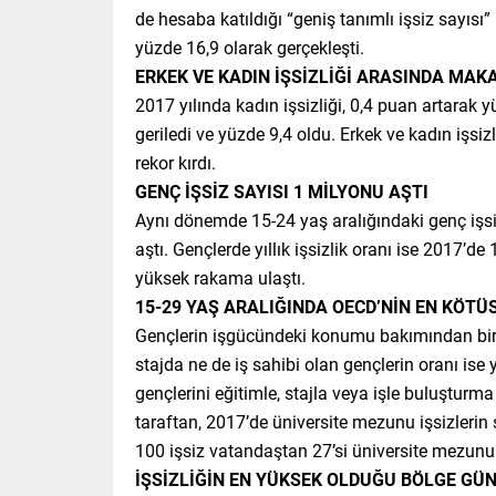
de hesaba katıldığı “geniş tanımlı işsiz sayısı” 
yüzde 16,9 olarak gerçekleşti.
ERKEK VE KADIN İŞSİZLİĞİ ARASINDA MAK
2017 yılında kadın işsizliği, 0,4 puan artarak yü
geriledi ve yüzde 9,4 oldu. Erkek ve kadın işs
rekor kırdı.
GENÇ İŞSİZ SAYISI 1 MİLYONU AŞTI
Aynı dönemde 15-24 yaş aralığındaki genç işsizle
aştı. Gençlerde yıllık işsizlik oranı ise 2017’d
yüksek rakama ulaştı.
15-29 YAŞ ARALIĞINDA OECD’NİN EN KÖTÜ
Gençlerin işgücündeki konumu bakımından bir 
stajda ne de iş sahibi olan gençlerin oranı ise
gençlerini eğitimle, stajla veya işle buluştur
taraftan, 2017’de üniversite mezunu işsizlerin s
100 işsiz vatandaştan 27’si üniversite mezunu
İŞSİZLİĞİN EN YÜKSEK OLDUĞU BÖLGE G