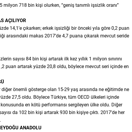
5 milyon 718 bin kişi olurken, “geniş tanımlı işsizlik oranı”
AS AÇILIYOR
zde 14,1’e çıkarken; erkek işsizliği bir önceki yıla göre 0,2 puan
izliği arasındaki makas 2017’de 4,7 puana çıkarak mevcut seride
rin sayısı 84 bin kişi artarak ilk kez yıllık 1 milyon sınırını
e 1,2 puan artarak yüzde 20,8 oldu, böylece mevcut seri içinde en
SÜ
diğer önemli gösterge olan 15-29 yaş arasında ne eğitimde ne
 yüzde 27,5 oldu. Böylece Türkiye, tüm OECD ülkeleri içinde
ma konusunda en kötü performansı sergileyen ülke oldu. Diğer
ayısı da 102 bin kişi artarak 930 bin kişiye çıktı. 2017’de her
.
ÜNEYDOĞU ANADOLU