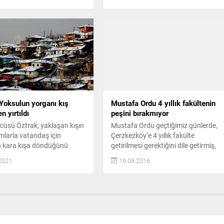
i Ara tatiline giren
Çerkezköy Belediye Başkanı Vahap
 için ‘İyilik Takımı’ adlı
Akay ile Çerkezköy İlçe Nüfus
yatrosunun iki seans halinde
Müdürü Gülhan Yavuz’a teşekkür
Kültür Merkezi’nde
plaketi takdim etti. Kafega Fırın Cafe
diğini belirten Çerkezköy
Restaurant’ta düzenlenen kahvaltı
 Başkanı Vahap Akay, “Eylül
programına Ak Parti Tekirdağ
nda 2023-2024 Eğitim ve
Milletvekili Ayşe Doğan, Çerkezköy
..
Kaymakamı Metin Kubilay,
Çerkezköy Belediye Başkanı
Vahap...
 Yoksulun yorganı kış
Mustafa Ordu 4 yıllık fakültenin
 yırtıldı
peşini bırakmıyor
üsü Öztrak, yaklaşan kışın
Mustafa Ordu geçtiğimiz günlerde,
mlarla vatandaş için
Çerzkezköy’e 4 yıllık fakülte
 kara kışa döndüğünü
getirilmesi gerektiğini dile getirmiş,
k, “Benzinin vergisiz fiyatına
eski Devlet Hastanesi’nin yıkılmayıp
2021
19.08.2016
, LPG’ye 71 kuruş zam
Namık Kemal Üniversitesi’ne
 Benzin zammı şimdilik
devredilmesini ve Diş Hekimliği
yansıtılmadı. Ama fahiş
Fakültesi olarak faaliyet
ı yansıtıldı. Dün yine
göstermesini talep etmişti. Konuyla
 ve elektrik üretiminde
ilgili olarak ‘‘Üzerinden 10 gün
an doğalgaza yüzde 15 zam
geçmesine rağmen bu hususta