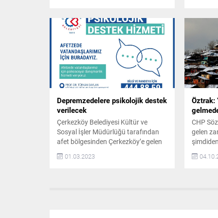
Akbulut ve Özlem Yemişçi’nin de
sahnelend
katıldığı toplantıda özellikle yaklaşan
öğrenciler
yerel seçimler ile Mısır ve Suriye’de
çocuk ti
yaşanan olaylar üzerinde duruldu.
Atatürk 
AKP İl Başkanı Ahmet Kambur ve
sahnelen
Akbulut yaptıkları konuşmada, aday
Belediye
olacak isme tüm partililerin destek...
ayı başı
Öğretim.
Depremzedelere psikolojik destek
Öztrak:
verilecek
gelmeden
Çerkezköy Belediyesi Kültür ve
CHP Sözc
Sosyal İşler Müdürlüğü tarafından
gelen za
afet bölgesinden Çerkezköy’e gelen
şimdiden
depremzedeler için Prof. Dr. Türkan
belirtere
01.03.2023
04.10.
Saylan Eğitim, Kültür ve Sanat
29 kuruş
Merkezi’nde psikolojik danışmanlık
yapıldı.
hizmeti verilecek Çerkezköy
pompaya 
Belediyesinin afet bölgesinden
LPG zamm
Çerkezköy’e gelen depremzedelere
sanayide
yönelik destek çalışmaları sürüyor.
kullanıl