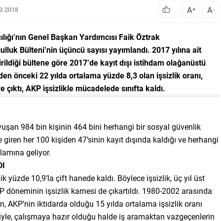
A
A
03.2018
+
-
lığı’nın Genel Başkan Yardımcısı Faik Öztrak
lluk Bülteni’nin üçüncü sayısı yayımlandı. 2017 yılına ait
dirildiği bültene göre 2017’de kayıt dışı istihdam olağanüstü
en önceki 22 yılda ortalama yüzde 8,3 olan işsizlik oranı,
 çıktı, AKP işsizlikle mücadelede sınıfta kaldı.
vuşan 984 bin kişinin 464 bini herhangi bir sosyal güvenlik
giren her 100 kişiden 47’sinin kayıt dışında kaldığı ve herhangi
lamına geliyor.
DI
k yüzde 10,9’la çift hanede kaldı. Böylece işsizlik, üç yıl üst
P döneminin işsizlik karnesi de çıkartıldı. 1980-2002 arasında
en, AKP’nin iktidarda olduğu 15 yılda ortalama işsizlik oranı
ariyle, çalışmaya hazır olduğu halde iş aramaktan vazgeçenlerin