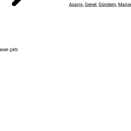
Asayiş
,
Genel
,
Gündem
,
Manşe
ser çıktı