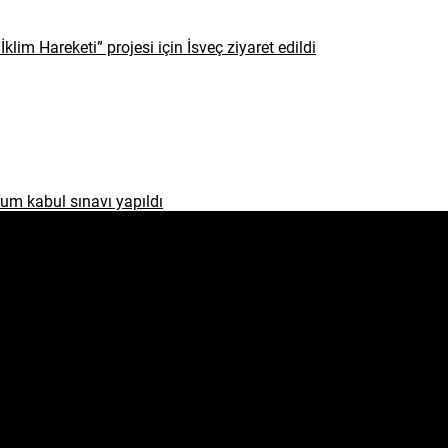
İklim Hareketi” projesi için İsveç ziyaret edildi
um kabul sınavı yapıldı