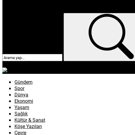
enflasyon
emeklilik
ötv
döviz
otomobil
sağlık
Gündem
Spor
Dünya
Ekonomi
Yaşam
Sağlık
Kültür & Sanat
Köşe Yazıları
Çevre