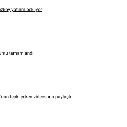
zköy yatırım bekliyor
urumu tamamlandı
u’nun tepki çeken videosunu paylaştı