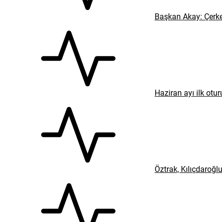
Başkan Akay: Çerke
Haziran ayı ilk ot
Öztrak, Kılıçdaroğl