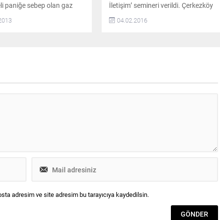
eli paniğe sebep olan gaz
İletişim’ semineri verildi. Çerkezköy
e ilgili olarak beklenen
Halk Eğitim Merkezine özel araçları
2013
04.02.2016
 Gazdaş Trakya Bölge
ile gelen okul idarecilerinin yaya
amer Akaslan’dan geldi.
trafiğini hiçe sayarak yapmış
risinde bulunan, pasif
oldukları kaldırım işgali ‘Eğitim Şart’
i A tipi Sanayi
dedirtti. HALK EĞİTİM MERKEZİ
u’nun demontaj çalışmaları
ÖNÜNDE KALDIRIM İŞGALİ
a, kokulandırma tankındaki
Çerkezköy Halk Eğitim Merkezinde 3
desinin dışarıya düşük
Şubat Çarşamba...
asyonda sızdığı bilgisini
slan,...
sta adresim ve site adresim bu tarayıcıya kaydedilsin.