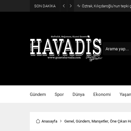
SON DAKİKA
Öztrak, Kılıçdaroğlu’nun tepki
Gündem
Spor
Dünya
Ekonomi
Yaşa
Anasayfa
Genel
,
Gündem
,
Manşetler
,
Öne Çıkan H