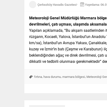
Çerkezköy Havadis Gazetesi
Yayınlama: 06.
Meteoroloji Genel Müdürlüğü Marmara bölgesi i
devrilmeleri, çatı uçması, ulaşımda aksamala
Yapılan açıklamada, “Bu akşam saatlerinden i
rüzgarın, Kocaeli, Yalova, İstanbul’un Anadolu Y
km/sa), İstanbul’un Avrupa Yakası, Çanakkale, Te
kuzey ve İzmir’in batı (Çeşme ve Karaburun) il
beklendiğinden ağaç ve direk devrilmesi, çatı
dikkatli ve tedbirli olunması gerekmektedir” den
,
,
,
fırtına
hava durumu
marmara bölgesi
Meteoroloji Ge