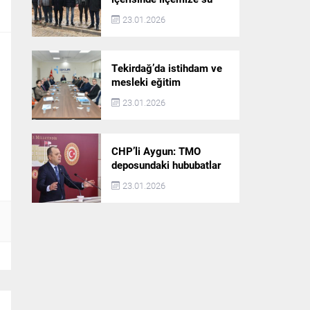
akışı başlatılacak
23.01.2026
Tekirdağ’da istihdam ve
mesleki eğitim
politikaları değerlendirildi
23.01.2026
CHP’li Aygun: TMO
deposundaki hububatlar
çalındı!
23.01.2026