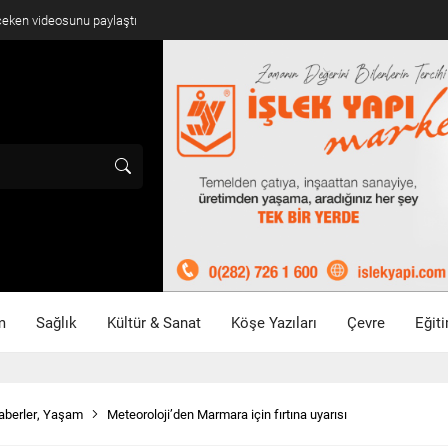
 çeken videosunu paylaştı
m
Sağlık
Kültür & Sanat
Köşe Yazıları
Çevre
Eğit
aberler
,
Yaşam
Meteoroloji’den Marmara için fırtına uyarısı