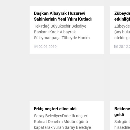
Başkan Albayrak Huzurevi
Zübeyde
Sakinlerinin Yeni Yılını Kutladı
etkinliğ
Tekirdağ Büyükşehir Belediye
Zübeyde 
Başkanı Kadir Albayrak,
Çay bulu
Süleymanpaşa Zübeyde Hanım
otelde ge
Huzurevi ve Çorlu Huzurevi’ni ziyaret
velileri 
02.01.2019
28.12.
ederek huzurevi sakinlerinin yeni
eğlendi v
yılını kutladı. Gazete Havadis-
eğitim k
Başkan Kadir Albayrak,
bağış t
Süleymanpaşa Zübeyde Hanım
EĞİTİME
Huzurevi ve Çorlu Huzurevi’ne
Zübeyde 
gerçekleştirdiği ziyarette, huzurevi
toplantıs
sakinleri ile bir araya gelerek sohbet
Günü) Pa
etti ve kendilerinin talep ve önerilerini
çay...
dinledi. Başkan Albayrak,...
Erkiş neşteri eline aldı
Beklene
geldi
Saray Belediyesi’nde ilk neşteri
Ruhsat Denetim Müdürlüğünü
Salı gün
kapatarak vuran Saray Belediye
hissedil