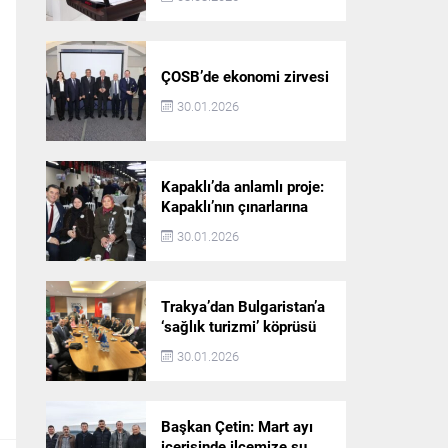
ÇOSB’de ekonomi zirvesi
30.01.2026
Kapaklı’da anlamlı proje:
Kapaklı’nın çınarlarına
dijital vefa köprüsü
30.01.2026
Trakya’dan Bulgaristan’a
‘sağlık turizmi’ köprüsü
30.01.2026
Başkan Çetin: Mart ayı
içerisinde ilçemize su