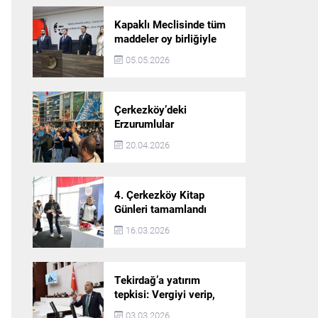
Kapaklı Meclisinde tüm
maddeler oy birliğiyle
karara bağlandı
05.05.2026
Çerkezköy’deki
Erzurumlular
şampiyonluğu kutladı
20.04.2026
4. Çerkezköy Kitap
Günleri tamamlandı
16.03.2026
Tekirdağ’a yatırım
tepkisi: Vergiyi verip,
hizmet almayan bir iliz
03.03.2026