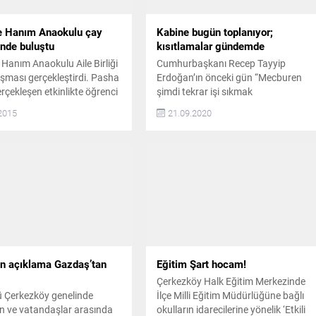
 Hanım Anaokulu çay
Kabine bugün toplanıyor;
inde buluştu
kısıtlamalar gündemde
Hanım Anaokulu Aile Birliği
Cumhurbaşkanı Recep Tayyip
şması gerçekleştirdi. Pasha
Erdoğan’ın önceki gün “Mecburen
rçekleşen etkinlikte öğrenci
şimdi tekrar işi sıkmak
bir araya gelerek doyasıya
durumundayız” diyerek sinyalini
2015
21.09.2020
e okulun fiziki şartlarını,
verdiği kısıtlamalar bu akşam üstü
alitesini yükseltmek adına
kabine toplantısında gündeme
oplandı. HEM EĞLENCE HEM
gelecek. AVM, pazar yeri gibi toplu
 DESTEK Çerkezköy
alanlarda yeni önlemler masaya
Hanım Anaokulu Aile Birliği
yatırılacak Bu akşam
ını dün (27 Aralık Pazar
gerçekleştirilecek Kabine
sha otelde gerçekleştirdiği
toplantısında, Bilim Kurulu’nun
tavsiyelerinin ele alınacağı
toplantıda vaka sayılarında artış
olan ve önlemlere uymayan il ve...
n açıklama Gazdaş’tan
Eğitim Şart hocam!
Çerkezköy Halk Eğitim Merkezinde
ü Çerkezköy genelinde
İlçe Milli Eğitim Müdürlüğüne bağlı
en ve vatandaşlar arasında
okulların idarecilerine yönelik ‘Etkili