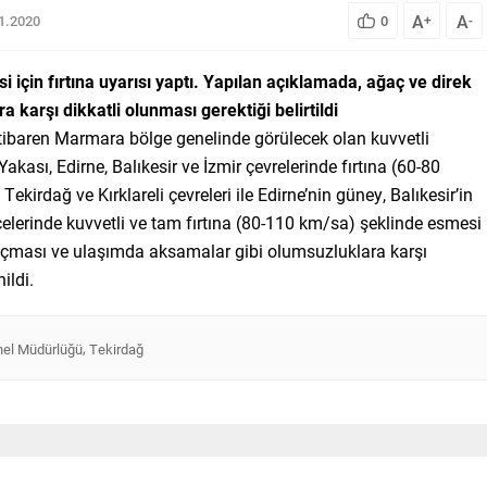
A
A
01.2020
0
+
-
çin fırtına uyarısı yaptı. Yapılan
açıklamada, ağaç ve direk
ra karşı
dikkatli olunması gerektiği belirtildi
tibaren Marmara bölge genelinde görülecek olan kuvvetli
akası, Edirne, Balıkesir ve İzmir çevrelerinde fırtına (60-80
kirdağ ve Kırklareli çevreleri ile Edirne’nin güney, Balıkesir’in
çelerinde kuvvetli ve tam fırtına (80-110 km/sa) şeklinde esmesi
 uçması ve ulaşımda aksamalar gibi olumsuzluklara karşı
ildi.
,
nel Müdürlüğü
Tekirdağ