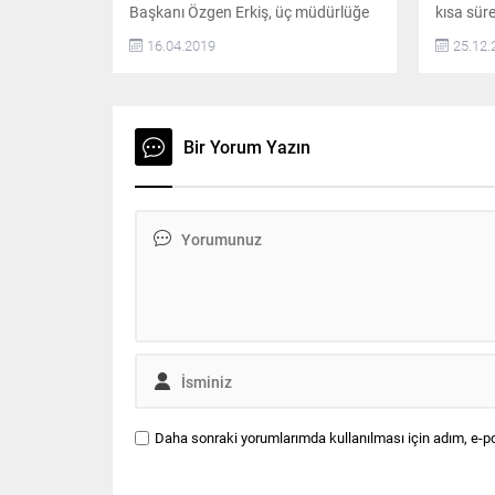
Başkanı Özgen Erkiş, üç müdürlüğe
kısa sür
daha neşter vurdu. Başkan Özgen
kokusu il
16.04.2019
25.12.
Erkiş, geçtiğimiz hafta İmar, Mali
açıklama
İşler ve İnsan Kaynakları
Müdürü T
Müdürlüklerinde görev
ÇOSB içe
değişikliklerine gitti. Belediyenin
durumdak
ekonomik tablosundan sorumlu
İstasyon
Bir Yorum Yazın
tuttuğu Mali İşler Müdürü Bahsegül
sırasınd
Tınaz’ı görevden alan Erkiş, Tınaz’ın
koku mad
yerine Sedat...
konsantr
veren Aka
Daha sonraki yorumlarımda kullanılması için adım, e-po