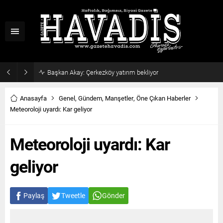
Haziran ayı ilk oturumu tamamlandı
Anasayfa
Genel
,
Gündem
,
Manşetler
,
Öne Çıkan Haberler
Meteoroloji uyardı: Kar geliyor
Meteoroloji uyardı: Kar
geliyor
Paylaş
Tweetle
Gönder