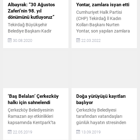
Albayrak: “30 Ağustos
Yontar, zamlara isyan etti
Zaferi’nin 98. yıl
Cumhuriyet Halk Partisi
dönümünü kutluyoruz”
(CHP) Tekirdağ İl Kadın
Tekirdağ Büyükşehir
Kolları Başkanı Nurten
Belediye Başkanı Kadir
Yontar, son yapılan zamlara
Albayrak, 30 Ağustos Zafer
ve 1915 Çanakkale
30.08.2020
22.03.2022
Bayramı dolayısıyla bir mesaj
Köprüsü’nün geçiş ücretine
yayımladı Başkan Albayrak,
isyan ederek “yeter artık”
mesajında şu ifadelere yer
dedi CHP Tekirdağ İl Kadın
verdi: “Vatan sevgisi ve tarih
Kolları Başkanı Nurten
bilinciyle, 30 Ağustos
Yontar, yapılan son zamlara
Zaferi’nin 98. yıl dönümünü
isyan etti. Önemli
kutluyoruz. Özgürlük ve
açıklamalarda bulunan
bağımsızlığından tarihin
Başkan Yontar, iktidarın
hiçbir döneminde ödün
yarattığı sorunlar nedeniyle
‘Baş Belaları’ Çerkezköy
Doğa yürüyüşü kayıtları
vermeyen milletimiz,
halkın nefes alamaz...
halkı için sahnelendi
başlıyor
yurdumuzu elimizden almak
Çerkezköy Belediyesinin
Çerkezköy Belediyesi
isteyen düşmanlara karşı
Ramazan ayı etkinlikleri
tarafından vatandaşları
Ebedi Önderimiz...
kapsamında Kentpark’ta
günlük hayatın stresinden
‘Baş Belaları’ adlı tiyatro
uzakta keyifli bir yolculuğa
22.05.2019
13.09.2019
oyunu Çerkezköylü
çıkarmak amacıyla 28 Eylül