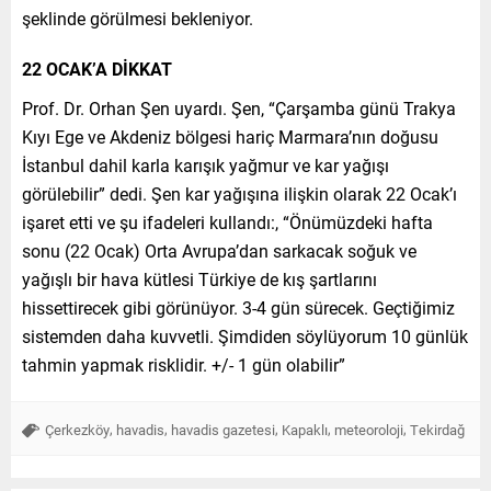
şeklinde görülmesi bekleniyor.
22 OCAK’A DİKKAT
Prof. Dr. Orhan Şen uyardı. Şen, “Çarşamba günü Trakya
Kıyı Ege ve Akdeniz bölgesi hariç Marmara’nın doğusu
İstanbul dahil karla karışık yağmur ve kar yağışı
görülebilir” dedi. Şen kar yağışına ilişkin olarak 22 Ocak’ı
işaret etti ve şu ifadeleri kullandı:, “Önümüzdeki hafta
sonu (22 Ocak) Orta Avrupa’dan sarkacak soğuk ve
yağışlı bir hava kütlesi Türkiye de kış şartlarını
hissettirecek gibi görünüyor. 3-4 gün sürecek. Geçtiğimiz
sistemden daha kuvvetli. Şimdiden söylüyorum 10 günlük
tahmin yapmak risklidir. +/- 1 gün olabilir”
,
,
,
,
,
Çerkezköy
havadis
havadis gazetesi
Kapaklı
meteoroloji
Tekirdağ