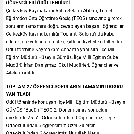
ÖĞRENCİLERİ ÖDÜLLENDİRDİ
Çerkezköy Kaymakamı Atilla Selami Abban, Temel
Eğitimden Orta Öğretime Geçiş (TEOG) sınavına girerek
soruların tamamını doğru cevaplayan başarılı öğrencileri
Çerkezköy Kaymakamlığı Toplantı Salonu’nda kabul
ederek, düzenlenen törenle çeşitli hediyelerle ödüllendirdi.
Ödül törenine Kaymakam Abban’ın yanı sıra İlçe Milli
Eğitim Müdürü Hüseyin Gümüş, İlçe Milli Eğitim Şube
Müdürü İrfan Danışmaz, Okul Müdürleri, Öğrenciler ve
Aileleri katıldı.
TOPLAM 27 ÖĞRENCİ SORULARIN TAMAMINI DOĞRU
YANITLADI
Ödül töreninde konuşan İlçe Milli Eğitim Müdürü Hüseyin
GÜMÜŞ “Bugün TEOG 2. Dönem sınav sonuçları
açıklandı. 75. Yıl Ortaokulundan 9 Öğrencimiz, Tepe
Ortaokulundan 6 öğrencimiz, Özel Gülerçin
Ortaokulu’ndan 6 öğrencimiz, Nurullah Narin