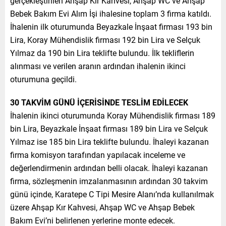
gerçekleştirilen Ahşap Kır Kahvesi, Ahşap WC ve Ahşap
Bebek Bakım Evi Alım İşi ihalesine toplam 3 firma katıldı.
İhalenin ilk oturumunda Beyazkale İnşaat firması 193 bin
Lira, Koray Mühendislik firması 192 bin Lira ve Selçuk
Yılmaz da 190 bin Lira teklifte bulundu. İlk tekliflerin
alınması ve verilen aranın ardından ihalenin ikinci
oturumuna geçildi.
30 TAKVİM GÜNÜ İÇERİSİNDE TESLİM EDİLECEK
İhalenin ikinci oturumunda Koray Mühendislik firması 189
bin Lira, Beyazkale İnşaat firması 189 bin Lira ve Selçuk
Yılmaz ise 185 bin Lira teklifte bulundu. İhaleyi kazanan
firma komisyon tarafından yapılacak inceleme ve
değerlendirmenin ardından belli olacak. İhaleyi kazanan
firma, sözleşmenin imzalanmasının ardından 30 takvim
günü içinde, Karatepe C Tipi Mesire Alanı’nda kullanılmak
üzere Ahşap Kır Kahvesi, Ahşap WC ve Ahşap Bebek
Bakım Evi’ni belirlenen yerlerine monte edecek.