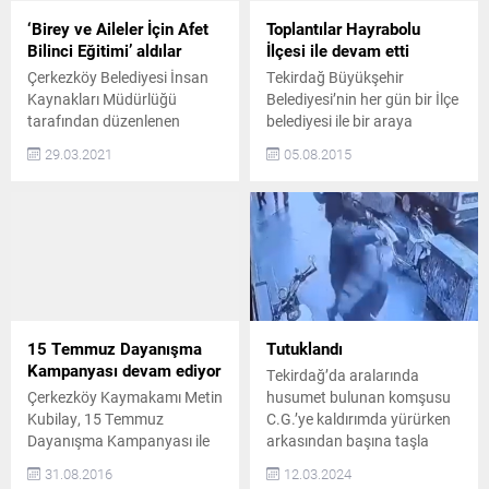
‘Birey ve Aileler İçin Afet
Toplantılar Hayrabolu
Bilinci Eğitimi’ aldılar
İlçesi ile devam etti
Çerkezköy Belediyesi İnsan
Tekirdağ Büyükşehir
Kaynakları Müdürlüğü
Belediyesi’nin her gün bir İlçe
tarafından düzenlenen
belediyesi ile bir araya
seminer ile Çerkezköy
gelerek çalışmaların
29.03.2021
05.08.2015
Belediyesinde çalışan tüm
müzakere edildiği toplantılar
personele Birey ve Aileler İçin
Hayrabolu Belediyesi ile
Afet Bilinci Eğitimi verildi.
devam etti. HAYRABOLU’YA
Çerkezköy İlçe Milli Eğitim
YAPILACAK YATIRIMLAR
Şube Müdürü Volkan Aksoy
KONUŞULDU Hayrabolu
ve Müjgan-Serkan Karagöz
İlçesinde yapılacak yatırımlar
Özel Eğitim Uygulama
ve ilçedeki çalışmaların
Merkezi Müdürü Mustafa
konuşulduğu toplantı Kadir
Sevinç tarafından verilen
Albayrak başkanlığında
15 Temmuz Dayanışma
Tutuklandı
Birey ve Aileler İçin Afet
gerçekleşti. Düzenlenen
Kampanyası devam ediyor
Tekirdağ’da aralarında
Bilinci Eğitimi’nde afet...
toplantıya Genel Sekreter
Çerkezköy Kaymakamı Metin
husumet bulunan komşusu
Oral Karakaya, Genel
Kubilay, 15 Temmuz
C.G.’ye kaldırımda yürürken
Sekreter Yardımcıları Prof.
Dayanışma Kampanyası ile
arkasından başına taşla
Dr. Tamer...
ilgili olarak Kaymakamlık
vurarak ağır yaralayan N.C.
31.08.2016
12.03.2024
Makamı’nda toplantı
tutuklandı. Olay,