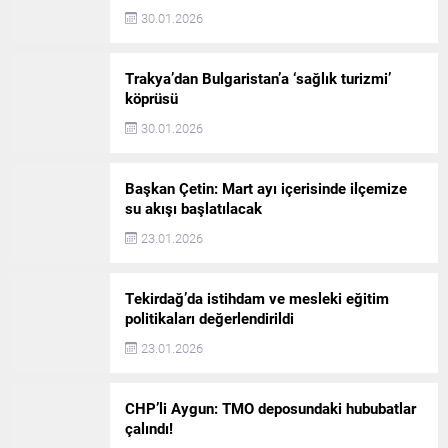
30.01.2026
Trakya’dan Bulgaristan’a ‘sağlık turizmi’
köprüsü
30.01.2026
Başkan Çetin: Mart ayı içerisinde ilçemize
su akışı başlatılacak
23.01.2026
Tekirdağ’da istihdam ve mesleki eğitim
politikaları değerlendirildi
23.01.2026
CHP’li Aygun: TMO deposundaki hububatlar
çalındı!