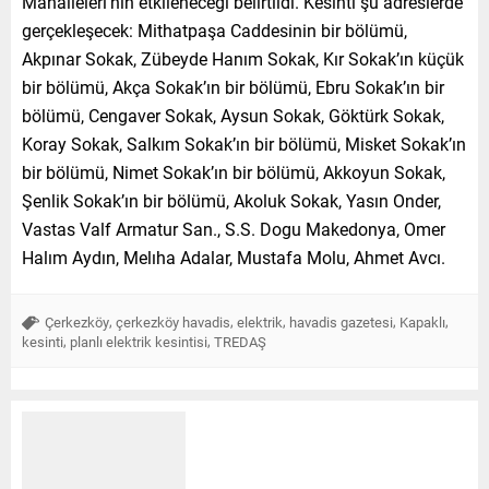
Mahalleleri’nin etkileneceği belirtildi. Kesinti şu adreslerde
gerçekleşecek: Mithatpaşa Caddesinin bir bölümü,
Akpınar Sokak, Zübeyde Hanım Sokak, Kır Sokak’ın küçük
bir bölümü, Akça Sokak’ın bir bölümü, Ebru Sokak’ın bir
bölümü, Cengaver Sokak, Aysun Sokak, Göktürk Sokak,
Koray Sokak, Salkım Sokak’ın bir bölümü, Misket Sokak’ın
bir bölümü, Nimet Sokak’ın bir bölümü, Akkoyun Sokak,
Şenlik Sokak’ın bir bölümü, Akoluk Sokak, Yasın Onder,
Vastas Valf Armatur San., S.S. Dogu Makedonya, Omer
Halım Aydın, Melıha Adalar, Mustafa Molu, Ahmet Avcı.
,
,
,
,
,
Çerkezköy
çerkezköy havadis
elektrik
havadis gazetesi
Kapaklı
,
,
kesinti
planlı elektrik kesintisi
TREDAŞ