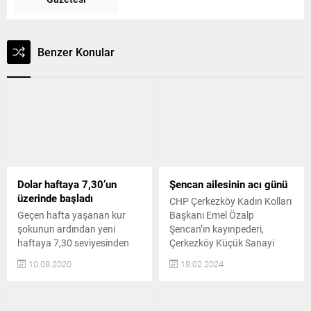
Benzer Konular
Dolar haftaya 7,30’un
Şencan ailesinin acı günü
üzerinde başladı
CHP Çerkezköy Kadın Kolları
Geçen hafta yaşanan kur
Başkanı Emel Özalp
şokunun ardından yeni
Şencan’ın kayınpederi,
haftaya 7,30 seviyesinden
Çerkezköy Küçük Sanayi
başlayan Dolar/TL, saat
Sitesi esnaflarından Tuncay
10.08.2020
18.02.2024
10:00 itibariyle 7,33
Şencan’ın babası Ahmet
seviyelerinde seyrediyor
Şencan hayatını kaybetti.
Geçen hafta piyasada
Şencan ailesi, aile büyüklerini