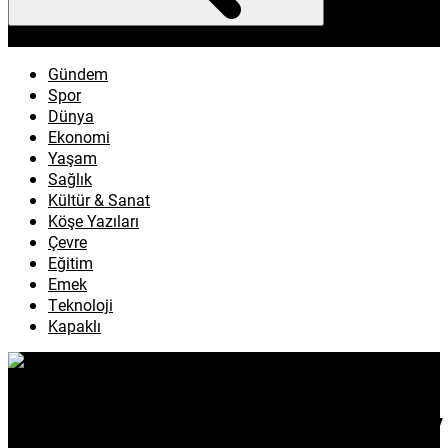
enflasyon
emeklilik
ötv
döviz
otomobil
sağlık
Gündem
Spor
Dünya
Ekonomi
Yaşam
Sağlık
Kültür & Sanat
Köşe Yazıları
Çevre
Eğitim
Emek
Teknoloji
Kapaklı