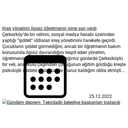
Kreş yönetimi ilgisiz öğretmenin işine son verdi
Çerkezköy’de bir velinin, sosyal medya hesabı üzerinden
yaptığı “şiddet” iddiaları kreş yönetimini harekete geçirdi.
Çocukların şiddet görmediğini, ancak bir öğretmenin bakım
konusunda ilgisiz davrandığını tespit eden yönetim,
öğretmenin işine son verdi. Geçtiğimiz günlerde Çerkezköylü
bir veli, anaokulu çağındaki çocuğunun eğitim gördüğü kreşte
psikolojik şiddete ve ilgisizliğe maruz kaldığını iddia etmişti....
25.12.2022