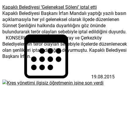
Kapaklı Belediyesi ‘Geleneksel Şöleni’ iptal etti
Kapaklı Belediyesi Başkanı İrfan Mandalı yaptığı yazılı basın
açıklamasıyla her yıl geleneksel olarak ilçede düzenlenen
Sünnet Şenliğini halkında duyarlılığını göz önünde
bulundurarak terör olayları sebebiyle iptal edildiğini duyurdu.
KONSERLER İPTAL EDİLDİ Saray ve Çerkezköy
Belediyelerinin terör olayları sebebiyle ilçelerde düzenlenecek
olan şenlikleri iptal edildiğini duyurmuştu. Kapaklı Belediyesi
Başkanı İrfan...
19.08.2015