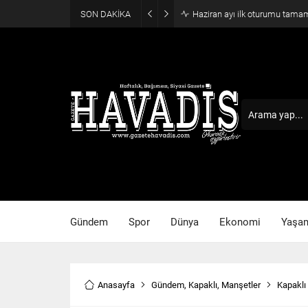
SON DAKİKA
Haziran ayı ilk oturumu tama
Gündem
Spor
Dünya
Ekonomi
Yaşa
Anasayfa
Gündem
,
Kapaklı
,
Manşetler
Kapaklı