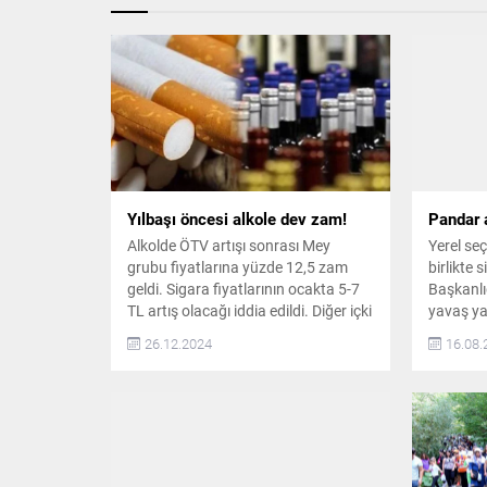
Yılbaşı öncesi alkole dev zam!
Pandar 
Alkolde ÖTV artışı sonrası Mey
Yerel se
grubu fiyatlarına yüzde 12,5 zam
birlikte 
geldi. Sigara fiyatlarının ocakta 5-7
Başkanlı
TL artış olacağı iddia edildi. Diğer içki
yavaş ya
firmaları da ocağı beklemeden
Yaşanan 
26.12.2024
16.08.
zammı yapacağı söylendi Alkollü
siyasi pa
içeceklerde maktu ÖTV tutarlarının
Cumhuriy
artırılmasının ardından sektörden
Başkanlı
ilk zam haberi geldi. Tekel Bayileri
kadar 4 
Yardımlaşma Derneği (TBYD)
önceki g
Başkanı Erol Dündar, Mey grubuna
Çerkezkö
ait ağır alkollü...
hekimler