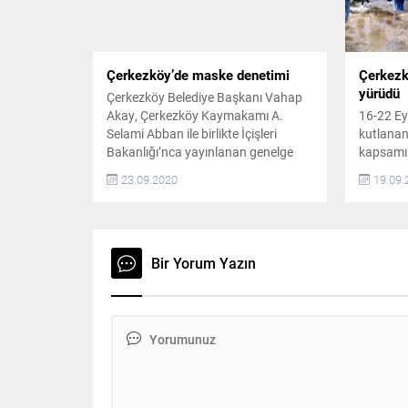
Çerkezköy’de maske denetimi
Çerkezk
yürüdü
Çerkezköy Belediye Başkanı Vahap
Akay, Çerkezköy Kaymakamı A.
16-22 Eyl
Selami Abban ile birlikte İçişleri
kutlanan
Bakanlığı’nca yayınlanan genelge
kapsamın
kapsamında tüm yurtta olduğu gibi
tarafınd
23.09.2020
19.09.
Çerkezköy’de de gerçekleştirilen
yürüyüşü
kapsamlı Kovid-19 Tedbirleri
hayatın s
Denetimlerine katıldı İçişleri Bakanlığı
yolculuğa
tarafından 81 İl Valiliği’ne gönderilen
Gündelik
“Kovid-19 Tedbirleri Denetimleri’
yorulup,
Bir Yorum Yazın
başlıklı genelge kapsamında ülke
vererek 
genelinde Kovid-19 tedbirleri
sağlıklı
denetimi yapıldı. Temizlik, maske...
isteyen 
yürüyüşü
YAKLAŞI