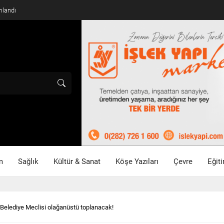
mlandı
m
Sağlık
Kültür & Sanat
Köşe Yazıları
Çevre
Eğit
 Belediye Meclisi olağanüstü toplanacak!