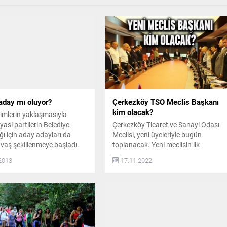
aday mı oluyor?
Çerkezköy TSO Meclis Başkanı
kim olacak?
çimlerin yaklaşmasıyla
siyasi partilerin Belediye
Çerkezköy Ticaret ve Sanayi Odası
ğı için aday adayları da
Meclisi, yeni üyeleriyle bugün
vaş şekillenmeye başladı.
toplanacak. Yeni meclisin ilk
bu süreçte en hareketli
toplantısında meclis başkanı
2013
17.11.2022
rti, hiç kuşkusuz
seçilecek. Yeni meclis başkanının ki
et Halk Partisi. Belediye
olacağı ise merak konusu oldu.
ğı aday adaylığı için şu ana
Çerkezköy TSO seçimlerinin
ismin açıklandığı CHP’de
üzerinden 5 gün geçti. Seçimi
ün yaşanan gelişme,
kazanan sarı liste 28 meclis üyesi
y’ün en eski diş
çıkartırken, yeşil liste 8 ve mavi liste 
inden olan...
olmak üzere...