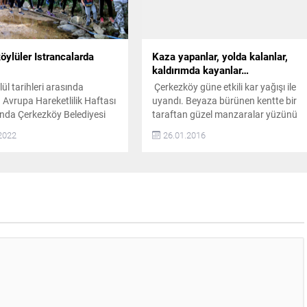
öylüler Istrancalarda
Kaza yapanlar, yolda kalanlar,
kaldırımda kayanlar…
ül tarihleri arasında
Çerkezköy güne etkili kar yağışı ile
 Avrupa Hareketlilik Haftası
uyandı. Beyaza bürünen kentte bir
da Çerkezköy Belediyesi
taraftan güzel manzaralar yüzünü
an düzenlenen doğa
gösterirken diğer taraftan ise kar
2022
26.01.2016
 ile vatandaşlar günlük
yağışı hayatı olumsuz yönde
tresinden uzakta keyifli bir
etkilendi. Yaşanan kazalar, yolda
 çıktı Çerkezköy Belediyesi,
kalan araçlar, kayganlaşan
 hayatın koşturmacasından
kaldırımlarda düşen vatandaşlar
 strese, kent yaşamına ara
fotoğraf karelerimize yansıdı. BU
doğayla bütünleşmek,
MANZARALARA ALIŞTIK Yeni yılın il
 adımlarla geleceğe yürümek
gününden itibaren zaman zaman
vatandaşlar için doğa
yağan kar yağışı...
 (Hiking) düzenledi.
K...