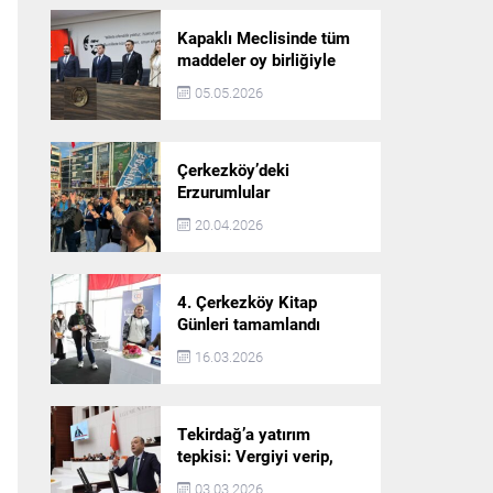
Kapaklı Meclisinde tüm
maddeler oy birliğiyle
karara bağlandı
05.05.2026
Çerkezköy’deki
Erzurumlular
şampiyonluğu kutladı
20.04.2026
4. Çerkezköy Kitap
Günleri tamamlandı
16.03.2026
Tekirdağ’a yatırım
tepkisi: Vergiyi verip,
hizmet almayan bir iliz
03.03.2026