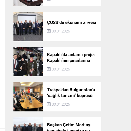
ÇOSB’de ekonomi zirvesi
30.01.2026
Kapaklı’da anlamlı proje:
Kapaklı’nın çınarlarına
dijital vefa köprüsü
30.01.2026
Trakya’dan Bulgaristan’a
‘sağlık turizmi’ köprüsü
30.01.2026
Başkan Çetin: Mart ayı
içerisinde ilçemize su