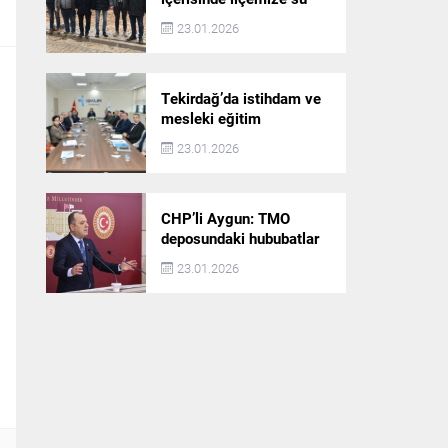
akışı başlatılacak
23.01.2026
Tekirdağ’da istihdam ve
mesleki eğitim
politikaları değerlendirildi
23.01.2026
CHP’li Aygun: TMO
deposundaki hububatlar
çalındı!
23.01.2026