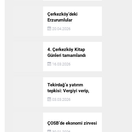
Çerkezköy’deki
Erzurumlular
şampiyonluğu kutladı
20.04.2026
4. Çerkezköy Kitap
Günleri tamamlandı
16.03.2026
Tekirdağ’a yatırım
tepkisi: Vergiyi verip,
hizmet almayan bir iliz
03.03.2026
ÇOSB’de ekonomi zirvesi
30.01.2026