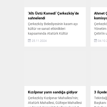
‘Altı Üstü Komedi’ Çerkezköy’de
Ahmet Ç
sahnelendi
komisyo
Çerkezköy Belediyesinin kasım ayı
Çerkezkö
kültür ve sanat etkinlikleri
Yönetim
kapsamında Atatürk Kültür
Çetin’in 
Merkezi’nde sahnelenen ‘Altı Üstü
Trakya’nı
25.11.2024
04.10.
Komedi’ adlı tiyatro oyunu büyük
listesind
beğeni topladı Tiyatro yazarı
sorunu iç
Mustafa Arıkoğlu’nun kaleme aldığı
Başkan A
‘Altı Üstü Komedi’ adlı iki perdelik
önemli s
tiyatro oyunu Çerkezköy Atatürk
yer altı 
Kültür Merkezi’nde sahnelendi.
uzun süre
Tiyatro severlerin büyük beğeni ile
adımların
izlediği tiyatro oyununda Türk...
Kızılpınar yarın sandığa gidiyor
3 ilçed
Çerkezköy Kızılpınar Mahallesi’nin;
Tekirdağ
Atatürk Mahallesi, Gültepe Mahallesi
Başkanı 