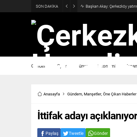
SON DAKİKA
Başkan Akay: Çerkezköy yatırı
Gündem
Spor
Dünya
Ekonomi
Yaşa
Anasayfa
Gündem
,
Manşetler
,
Öne Çıkan Haberler
İttifak adayı açıklanıyo
Paylaş
Tweetle
Gönder