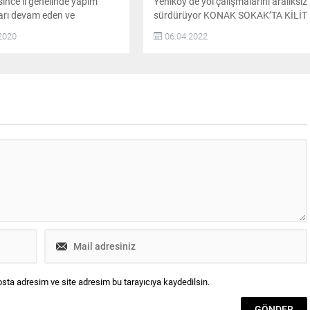
since il genelinde yapım
Yeniköy’de yol çalışmalarını aralıksız
arı devam eden ve
sürdürüyor KONAK SOKAK’TA KİLİT
an hizmet ile yatırımları
PARKE TAŞI ÇALIŞMASI
2020
06.04.2022
inceleyerek gelinen son
TAMAMLANDI Saray Belediyesi Fen
kkında teknik personelden
İşleri Müdürlüğü’ne bağlı ekipler
ı Tekirdağ Büyükşehir
ilçenin dört bir yanında yol
Başkanı Kadir Albayrak, ilk
çalışmalarına hız kesmeden devam
aray’da bulunan Saray
ediyor. Program dahilinde
Kültür Merkezi inşaatı ve
Yeniköy’de sokak sokak ilerleyen
calı Mahallesi’nde devam
ekipler, Atatürk Mahallesi Konak
apı...
Sokak’ta 5 bin 3999...
sta adresim ve site adresim bu tarayıcıya kaydedilsin.