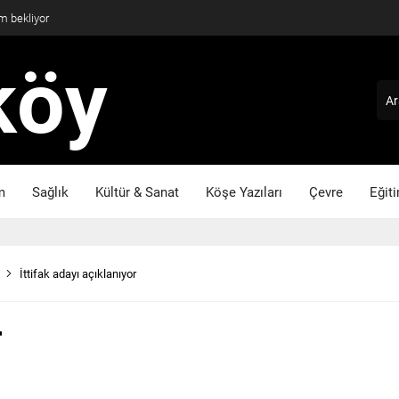
m bekliyor
m
Sağlık
Kültür & Sanat
Köşe Yazıları
Çevre
Eğit
İttifak adayı açıklanıyor
r