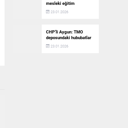
mesleki eğitim
politikaları değerlendirildi
23.01.2026
CHP’li Aygun: TMO
deposundaki hububatlar
çalındı!
23.01.2026