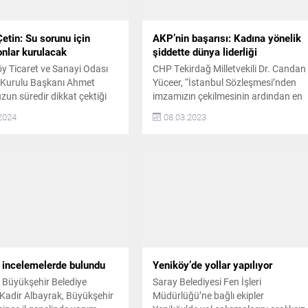
etin: Su sorunu için
AKP’nin başarısı: Kadına yönelik
nlar kurulacak
şiddette dünya liderliği
y Ticaret ve Sanayi Odası
CHP Tekirdağ Milletvekili Dr. Candan
 Kurulu Başkanı Ahmet
Yüceer, “İstanbul Sözleşmesi’nden
uzun süredir dikkat çektiği
imzamızın çekilmesinin ardından en
n başlıca sorunları
az 603 kadın öldürüldü, 464 kadın
2024
08.03.2023
e ilk sıralarda yer alan su
ise şüpheli şekilde hayatını kaybetti”
in çalışmalar başlıyor.
dedi CHP PM Üyesi ve Tekirdağ
hmet Çetin, “Bölgemizin en
Milletvekili Dr. Candan Yüceer,
orunları arasında yer alan
hazırladığı “8 Mart Dünya Emekçi
su kaynaklarının azalışını
Kadınlar Günü” çalışmasını
dir dile getiriyorduk. Yeni
kamuoyu ile paylaştı. Dr. Yüceer,
 atılacak olması...
kadına yönelik şiddete ve...
e incelemelerde bulundu
Yeniköy’de yollar yapılıyor
 Büyükşehir Belediye
Saray Belediyesi Fen İşleri
Kadir Albayrak, Büyükşehir
Müdürlüğü’ne bağlı ekipler