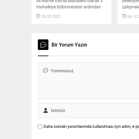
ve Namık Kemal Mahallesi olarak 3
Belediye
mahalleye bölünmesinin ardından
çalışmal
gerçekleşecek olan muhtarlık
tamamlan
29.02.2020
04.12.
seçimleri yarın yapılacak
yerinde 
durum ha
bilgi ald
Belediye 
olarak S
Bir Yorum Yazın
Atatürk 
Büyükyon
eden alty
Daha sonraki yorumlarımda kullanılması için adım, e-po