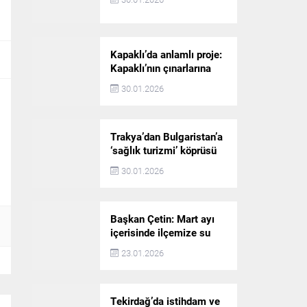
Kapaklı’da anlamlı proje:
Kapaklı’nın çınarlarına
dijital vefa köprüsü
30.01.2026
Trakya’dan Bulgaristan’a
‘sağlık turizmi’ köprüsü
30.01.2026
Başkan Çetin: Mart ayı
içerisinde ilçemize su
akışı başlatılacak
23.01.2026
Tekirdağ’da istihdam ve