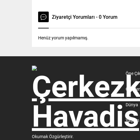
Ziyaretçi Yorumları - 0 Yorum
Henüz yorum yapılmamış.
Öne Çı
Günde
Dünya
Yaşam
Okumak Özgürleştirir.