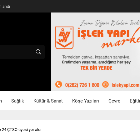
 çeken videosunu paylaştı
m
Sağlık
Kültür & Sanat
Köşe Yazıları
Çevre
Eğit
e 24 ÇTSO üyesi yer aldı