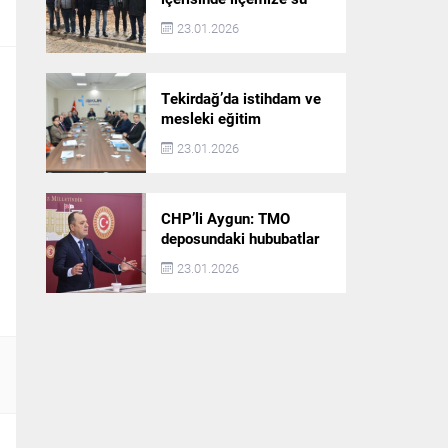
akışı başlatılacak
23.01.2026
Tekirdağ’da istihdam ve
mesleki eğitim
politikaları değerlendirildi
23.01.2026
CHP’li Aygun: TMO
deposundaki hububatlar
çalındı!
23.01.2026