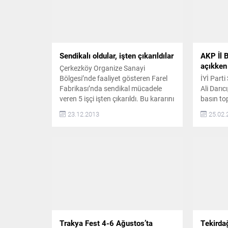
Sendikalı oldular, işten çıkarıldılar
AKP İl 
açıkken 
Çerkezköy Organize Sanayi
Bölgesi’nde faaliyet gösteren Farel
İYİ Part
Fabrikası’nda sendikal mücadele
Ali Darıc
veren 5 işçi işten çıkarıldı. Bu kararını
basın to
protesto etmek için fabrika önünde
sıkıntıla
23.12.2013
25.02.
işçiler eylem yaparken, işten çıkarılan
Açıklama
işçilerden Zeliha Balcı, “Köle gibi
Başkanı 
çalışmaya karşı çıktığımız için
tesisi’ 
kapının önüne koyulduk. Bütün
restoran
yasal haklarımızı alana kadar
değerlen
mücadelemiz devam edecektir” dedi.
“Özcan’ı
Farel Fabrikası’nda...
diğerleri
anlamış d
İYİ Part
Başkanı A
Trakya Fest 4-6 Ağustos’ta
Tekirda