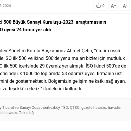
A
A
08.2024
0
+
-
inci 500 Büyük Sanayi Kuruluşu-2023’ araştırmasının
O üyesi 24 firma yer aldı
k eden Yönetim Kurulu Başkanımız Ahmet Çetin, “üretim üssü
İSO ilk 500 ve ikinci 500’de yer almaları bizler için mutluluk
O ilk 500 içerisinde 29 üyemiz yer almıştı. İSO ikinci 500’de de
erisinde ilk 1000’de toplamda 53 odamız üyesi firmanın üst
mini de göstermektedir. Bölgemizin gelişimine katkı sağlayan,
za teşekkür ederiz.” ifadelerini kullandı.
,
,
,
,
,
 Ticaret ve Sanayi Odası
çerkezköy TSO
ÇTSO
gazete havadis
havadis
,
klı havadis
Tekirdağ