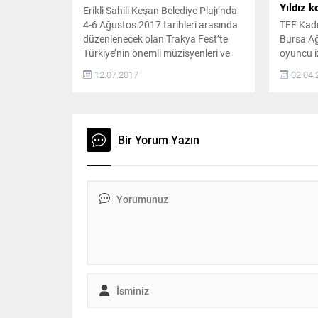
Yıldız k
Erikli Sahili Keşan Belediye Plajı’nda
4-6 Ağustos 2017 tarihleri arasında
TFF Kadı
düzenlenecek olan Trakya Fest’te
Bursa A
Türkiye’nin önemli müzisyenleri ve
oyuncu i
grupları müzikseverlerle buluşacak.
Kumsal Yı
12.07.2017
02.04.
ÜNLÜ İSİMLER SAHNE ALACAK 4-6
(Kovid-1
Ağustos tarihleri arasında “Tüm
Tekirdağ
Renkleri Buluşturan Festival”
rahatsız
sloganıyla düzenlenecek olan
Kumsal Y
Trakya Fest’te Duman, Manga,
ateş ned
Bir Yorum Yazın
Bülent Ortaçgil, Moğollar, Şebnem
yapılan t
Ferah, Hayko Cepkin, Adamlar,
konuldu
Yüzyüzeyken Konuşuruz,...
alınması