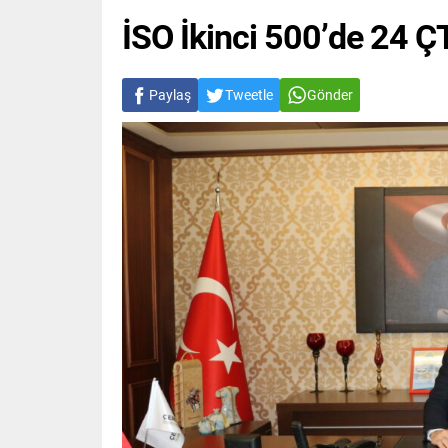
İSO İkinci 500’de 24 Ç
Paylaş
Tweetle
Gönder