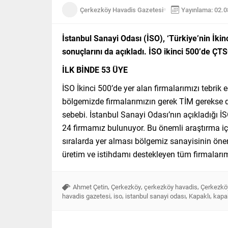
Çerkezköy Havadis Gazetesi
Yayınlama: 02.
İstanbul Sanayi Odası (İSO), ‘Türkiye’nin İk
sonuçlarını da açıkladı. İSO ikinci 500’de ÇTS
İLK BİNDE 53 ÜYE
İSO İkinci 500’de yer alan firmalarımızı tebri
bölgemizde firmalarımızın gerek TİM gerekse de 
sebebi. İstanbul Sanayi Odası’nın açıkladığı İS
24 firmamız bulunuyor. Bu önemli araştırma iç
sıralarda yer alması bölgemiz sanayisinin öne
üretim ve istihdamı destekleyen tüm firmalarımı
,
,
,
Ahmet Çetin
Çerkezköy
çerkezköy havadis
Çerkezköy
,
,
,
,
havadis gazetesi
iso
istanbul sanayi odası
Kapaklı
kapa