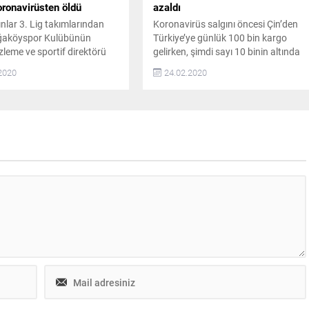
oronavirüsten öldü
azaldı
nlar 3. Lig takımlarından
Koronavirüs salgını öncesi Çin’den
ğaköyspor Kulübünün
Türkiye’ye günlük 100 bin kargo
zleme ve sportif direktörü
gelirken, şimdi sayı 10 binin altında
ldız, yeni tip koronavirüs
Çin’in Vuhan kentinde ortaya çıkan
2020
24.02.2020
9) nedeniyle tedavi gördüğü
ve iki binden fazla kişinin yaşamını
’da hayatını kaybetti. Kalp
yitirdiği yeni tip Koronavirüs (Kovid-
lığı bulunan 18 yaşındaki
19) e-ticareti de etkiledi. Çin’den
ıldız’ın 4 gün önce yüksek
Türkiye’ye gelen kargo sayısı yüzde
eniyle hastaneye gittiği
90 azaldı. PttAVM.com Genel
estlerde Kovid-19 teşhisi
Müdürü Hakan Çevikoğlu, dünyayı
ğu ve yoğun bakıma
etkisine alan yeni...
na rağmen...