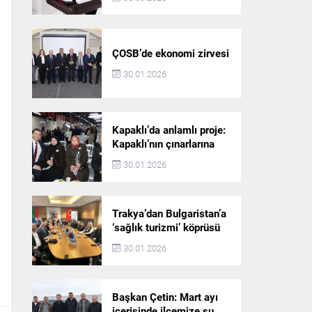
ÇOSB’de ekonomi zirvesi
30.01.2026
Kapaklı’da anlamlı proje:
Kapaklı’nın çınarlarına
dijital vefa köprüsü
30.01.2026
Trakya’dan Bulgaristan’a
‘sağlık turizmi’ köprüsü
30.01.2026
Başkan Çetin: Mart ayı
içerisinde ilçemize su