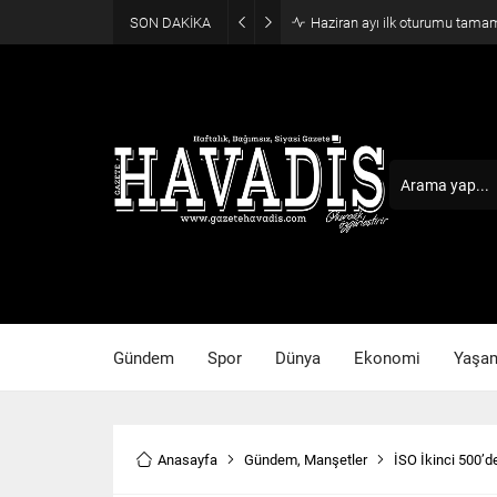
SON DAKİKA
Öztrak, Kılıçdaroğlu’nun tepki
Gündem
Spor
Dünya
Ekonomi
Yaşa
Anasayfa
Gündem
,
Manşetler
İSO İkinci 500’d