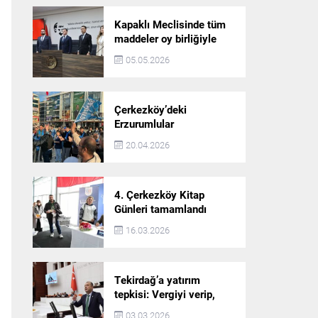
Kapaklı Meclisinde tüm
maddeler oy birliğiyle
karara bağlandı
05.05.2026
Çerkezköy’deki
Erzurumlular
şampiyonluğu kutladı
20.04.2026
4. Çerkezköy Kitap
Günleri tamamlandı
16.03.2026
Tekirdağ’a yatırım
tepkisi: Vergiyi verip,
hizmet almayan bir iliz
03.03.2026