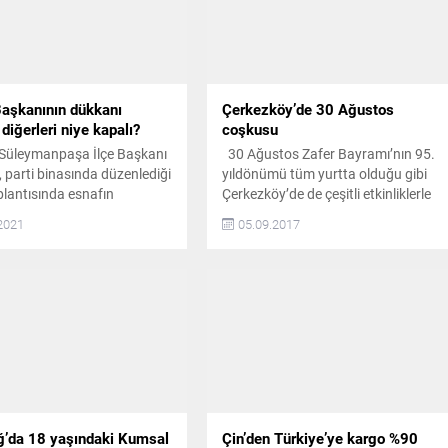
Başkanının dükkanı
Çerkezköy’de 30 Ağustos
diğerleri niye kapalı?
coşkusu
i Süleymanpaşa İlçe Başkanı
30 Ağustos Zafer Bayramı’nın 95.
ı, parti binasında düzenlediği
yıldönümü tüm yurtta olduğu gibi
plantısında esnafın
Çerkezköy’de de çeşitli etkinliklerle
rına değindi.
kutlandı ÇELENKLER SUNULDU 30
2021
05.09.2017
larında, AKP Tekirdağ İl
Ağustos Zafer Bayramı kutlamaları
Mestan Özcan’ın ‘dinlenme
saat 09.00’da Cumhuriyet
kapsamında açık olan
Meydanı’nda düzenlenen çelenk
ı hakkında da
töreni ile başladı. Çerkezköy
dirmede bulunan Darıcı,
Kaymakamlığı, Garnizon
n dükkanı açıkken
Komutanlığı ve Çerkezköy Belediye
nin niye kapalı olduğunu
Başkanlığı çelenklerinin anıta
eğiliz” ifadelerini kullandı
sunulmasının ardından kutlama
i Ssüleymanpaşa İlçe
programı İlçe Kaymakamlığı’nda
li...
tebriklerin kabulü...
ğ’da 18 yaşındaki Kumsal
Çin’den Türkiye’ye kargo %90