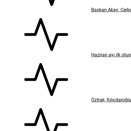
Başkan Akay: Çerke
Haziran ayı ilk ot
Öztrak, Kılıçdaroğl