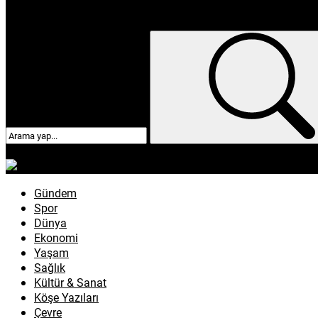
enflasyon
emeklilik
ötv
döviz
otomobil
sağlık
Gündem
Spor
Dünya
Ekonomi
Yaşam
Sağlık
Kültür & Sanat
Köşe Yazıları
Çevre