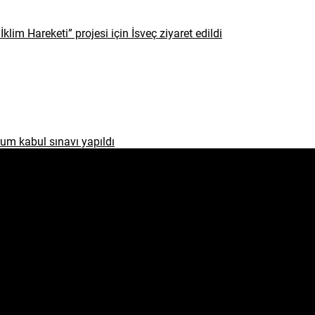
İklim Hareketi” projesi için İsveç ziyaret edildi
um kabul sınavı yapıldı