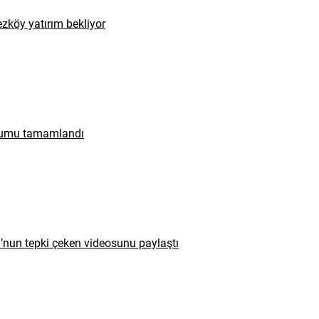
zköy yatırım bekliyor
urumu tamamlandı
u’nun tepki çeken videosunu paylaştı