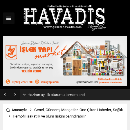
Haziran ayı ilk oturumu tamamlandı
Anasayfa
Genel
,
Gündem
,
Manşetler
,
Öne Çıkan Haberler
,
Sağlık
Hemofili sakatlık ve ölüm riskini barındırabilir