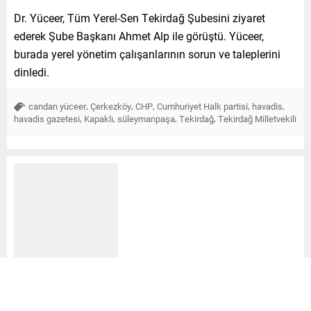
Dr. Yüceer, Tüm Yerel-Sen Tekirdağ Şubesini ziyaret
ederek Şube Başkanı Ahmet Alp ile görüştü. Yüceer,
burada yerel yönetim çalışanlarının sorun ve taleplerini
dinledi.
,
,
,
,
,
candan yüceer
Çerkezköy
CHP
Cumhuriyet Halk partisi
havadis
,
,
,
,
havadis gazetesi
Kapaklı
süleymanpaşa
Tekirdağ
Tekirdağ Milletvekili
Çerkezköy Havadis
Gazetesi