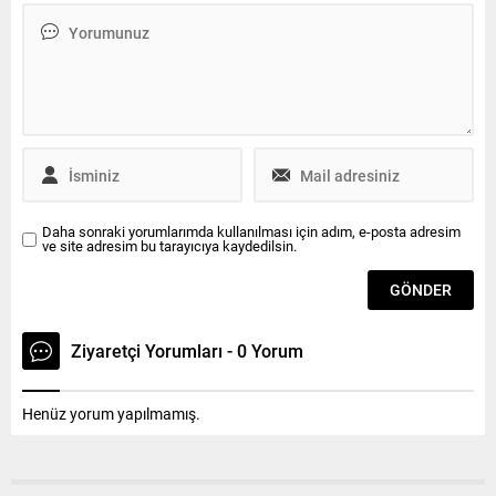
Roman Dernekleri Başkanı
Müdürlüğü, her cumartesi
Abdullah Cıstır, Saray
düzenlediği doğa yürüyüşleri
Belediye Başkanı Özgen
ile doğaseverleri bölgenin
Erkiş’e Çarşamba günü
doğal ve tarihi güzellikleri ile
nezaket ziyaretinde bulundu.
buluşturuyor. Doğaseverlerin
Başkan Erkiş’e Roman eylem
bu haftaki rotası Kıyıköy...
planı hakkında bilgi veren
Cıstır, Romanlarla iş birliği
protokolü çerçevesinde...
Daha sonraki yorumlarımda kullanılması için adım, e-posta adresim
ve site adresim bu tarayıcıya kaydedilsin.
Ziyaretçi Yorumları - 0 Yorum
Henüz yorum yapılmamış.