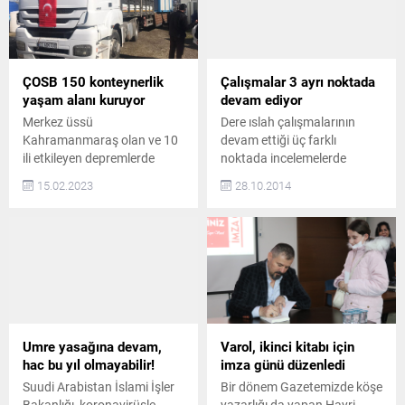
ÇOSB 150 konteynerlik
Çalışmalar 3 ayrı noktada
yaşam alanı kuruyor
devam ediyor
Merkez üssü
Dere ıslah çalışmalarının
Kahramanmaraş olan ve 10
devam ettiği üç farklı
ili etkileyen depremlerde
noktada incelemelerde
zarar gören vatandaşlar için
bulunan Çerkezköy Belediye
15.02.2023
28.10.2014
depremin ilk gününden bu
Başkanı Vahap Akay,
yana yardım çalışmalarını
konuyla ilgili olarak Tekirdağ
sürdüren Çerkezköy
Büyükşehir Belediyesi Su ve
Organize Sanayi Bölgesi
Kanalizasyon İdaresi
(ÇOSB), bünyesindeki
Çerkezköy Şube Müdürü
katılımcıların da desteğiyle
Faruk Şen ve Çerkezköy
deprem bölgesinde 150
Belediyesi Fen İşleri Müdürü
konteynerlik yaşam alanı
Kemal Gümüş’ten bilgi aldı.
kuruyor ÇOSB sanayicilerinin
DSİ’nin yatırımı ve ödeneği
Umre yasağına devam,
Varol, ikinci kitabı için
ve ÇOSB Bölge
olmadığı için projenin
hac bu yıl olmayabilir!
imza günü düzenledi
Müdürlüğünün katkılarıyla
geciktiği bilgisini veren...
Suudi Arabistan İslami İşler
Bir dönem Gazetemizde köşe
alınacak konteynerler için
Bakanlığı, koronavirüsle
yazarlığı da yapan Hayri