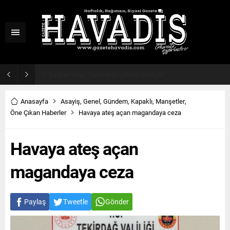
Haziran ayı ilk oturumu tamamlandı
Anasayfa
Asayiş
,
Genel
,
Gündem
,
Kapaklı
,
Manşetler
,
Öne Çıkan Haberler
Havaya ateş açan magandaya ceza
Havaya ateş açan
magandaya ceza
Paylaş
Tweetle
Gönder