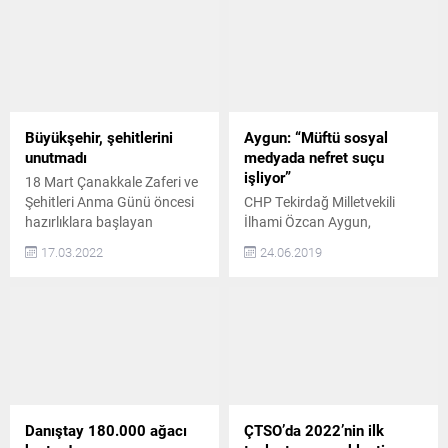
Büyükşehir, şehitlerini
Aygun: “Müftü sosyal
unutmadı
medyada nefret suçu
işliyor”
18 Mart Çanakkale Zaferi ve
Şehitleri Anma Günü öncesi
CHP Tekirdağ Milletvekili
hazırlıklara başlayan
İlhami Özcan Aygun,
Tekirdağ Büyükşehir
Süleymanpaşa Müftüsü
17.03.2022
24.06.2019
Belediyesi şehitlerini de
Ayhan Okur’un, sosyal
unutmadı Tekirdağ
medya paylaşımlarında ve
Büyükşehir Belediyesi Park
cami cemaatine verdiği
ve Bahçeler Müdürlüğü
vaazlarında nefret suçu
tarafından düzenli olarak
işlediğini söyledi. Aygun,
bakımı gerçekleştirilen 11
“Diyanet İşleri Başkanlığı
ilçedeki 116 şehit mezarı
Kuruluş ve Görevleri
müdürlüğe bağlı ekipler
Hakkında Kanun’a açıkça
tarafından çiçeklendirildi.
muhalefet eden
Danıştay 180.000 ağacı
ÇTSO’da 2022’nin ilk
“BU VATAN İÇİN CANINI
Süleymanpaşa Müftüsü