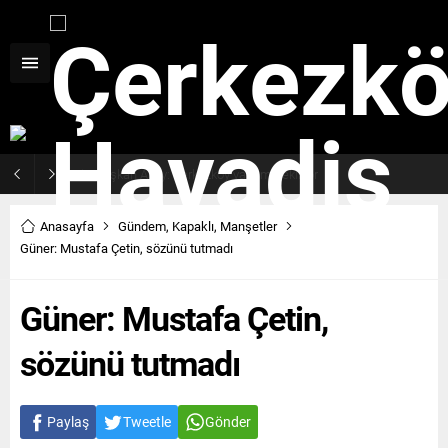
Haziran ayı ilk oturumu tamamlandı
Anasayfa
Gündem
,
Kapaklı
,
Manşetler
Güner: Mustafa Çetin, sözünü tutmadı
Güner: Mustafa Çetin,
sözünü tutmadı
Paylaş
Tweetle
Gönder