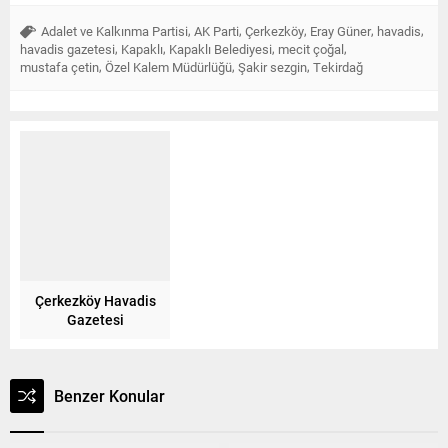
,
,
,
,
,
Adalet ve Kalkınma Partisi
AK Parti
Çerkezköy
Eray Güner
havadis
,
,
,
,
havadis gazetesi
Kapaklı
Kapaklı Belediyesi
mecit çoğal
,
,
,
mustafa çetin
Özel Kalem Müdürlüğü
Şakir sezgin
Tekirdağ
Çerkezköy Havadis
Gazetesi
Benzer Konular