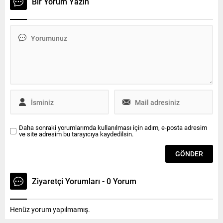
Bir Yorum Yazın
liderliğe yükseldi. Ligdeki bir
CHP Tekirdağ Milletvekili
diğer temsilcimiz
Candan Yüceer ile AKP
Çerkezköyspor ise
Tekirdağ Milletvekili Ayşe
deplasmanda Ergene
Doğan arasında geçen cinsel
Belediyespor’u 3-2 mağlup
tercih tartışması gündem
etti Süper Amatör Lig’de
yarattı. CİNSEL KİMLİK
4.hafta, Pazar günü
TARTIŞMASI YAŞANDI
oynanan maçların ardından
TBMM Kadın Erkek Fırsat
tamamlandı.
Eşitliği Komisyonu, insan
Temsilcilerimizden
onurunu...
Çerkezköyspor, Ergene...
Daha sonraki yorumlarımda kullanılması için adım, e-posta adresim
ve site adresim bu tarayıcıya kaydedilsin.
Ziyaretçi Yorumları - 0 Yorum
Henüz yorum yapılmamış.