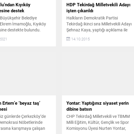
u’ndan Kıyıköy
HDP Tekirdağ Milletvekili Adayı
esine destek
işten çıkarıldı
 Büyükşehir Belediye
Halkların Demokratik Partisi
Ekrem İmamoğlu, Kıyıköy
Tekirdağ ikinci sıra Milletvekili Adayı
sine destekte bulundu.
Şehnaz Kaya, yaptığı açıklama ile
’nun talimatıyla Kıyıköy
çalıştığı Penti Çorap Fabrikasından
2021
14.10.2015
sine 30 adet çöp konteyneri
milletvekili adayı olduğu için atıldığını
di İstanbul Büyükşehir
söyledi. BOYKOT ÇAĞRISINDA
 Başkanı Ekrem
BULUNDU Halkların Demokratik
’nun Trakya’daki CHP’li
Partisi Tekirdağ Milletvekili 2. Sıra
lere desteği sürüyor. Son
Adayı Şehnaz Kaya, yaptığı açıklam
rdım elini Kıyıköy’e uzatan
ile Çorlu’da bulunan Penti Çorap
mamoğlu, Kıyıköy
Fabrikasından HDP’den milletvekili
sine 30 adet çöp konteyneri
olduğu için işten çıkarıldığını...
i. İmamoğlu’nun bu desteği
 Ertem’e ‘beyaz taş’
Yontar: Yaptığınız siyaset yerin
mesi
dibine batsın
iz günlerde Çerkezköy’de
CHP Tekirdağ Milletvekili ve TBMM
Demokrasi Nöbetlerinde
Milli Eğitim, Kültür, Gençlik ve Spor
arasına karışmaya çalışan
Komisyonu Üyesi Nurten Yontar,