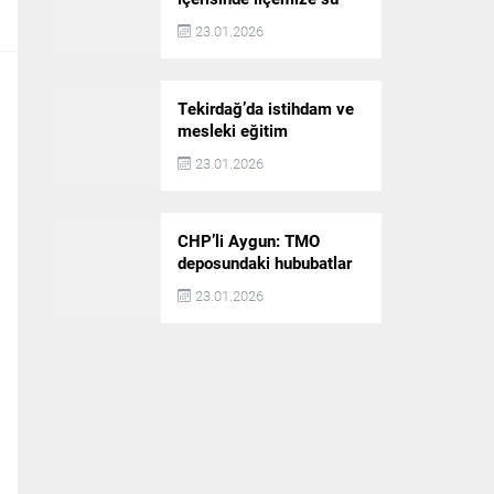
akışı başlatılacak
23.01.2026
Tekirdağ’da istihdam ve
mesleki eğitim
politikaları değerlendirildi
23.01.2026
CHP’li Aygun: TMO
deposundaki hububatlar
çalındı!
23.01.2026