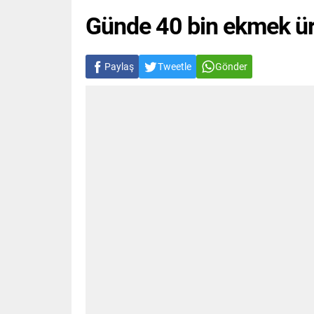
Günde 40 bin ekmek üre
Paylaş
Tweetle
Gönder