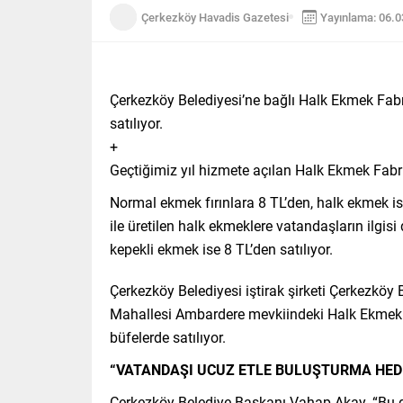
Çerkezköy Havadis Gazetesi
Yayınlama: 06.
Çerkezköy Belediyesi’ne bağlı Halk Ekmek Fabri
satılıyor.
+
Geçtiğimiz yıl hizmete açılan Halk Ekmek Fabrik
Normal ekmek fırınlara 8 TL’den, halk ekmek is
ile üretilen halk ekmeklere vatandaşların ilgi
kepekli ekmek ise 8 TL’den satılıyor.
Çerkezköy Belediyesi iştirak şirketi Çerkezköy
Mahallesi Ambardere mevkiindeki Halk Ekmek Fa
büfelerde satılıyor.
“VATANDAŞI UCUZ ETLE BULUŞTURMA HEDE
Çerkezköy Belediye Başkanı Vahap Akay, “Bu dö