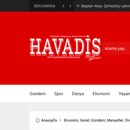
SON DAKİKA
Haziran ayı ilk oturumu tama
Gündem
Spor
Dünya
Ekonomi
Yaşa
Anasayfa
Ekonomi
,
Genel
,
Gündem
,
Manşetler
,
Ön