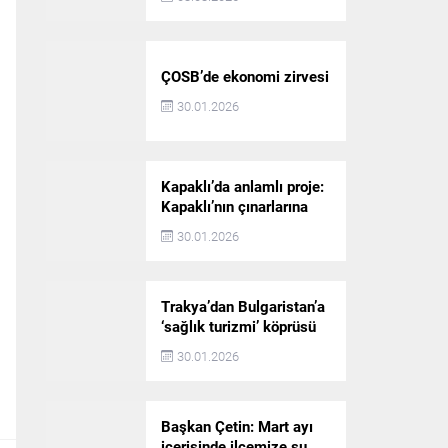
ÇOSB’de ekonomi zirvesi
30.01.2026
Kapaklı’da anlamlı proje:
Kapaklı’nın çınarlarına
dijital vefa köprüsü
30.01.2026
Trakya’dan Bulgaristan’a
‘sağlık turizmi’ köprüsü
30.01.2026
Başkan Çetin: Mart ayı
içerisinde ilçemize su