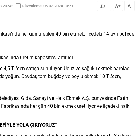
A
A
03.2024
Düzenleme: 06.03.2024 10:21
+
-
kası’nda her gün üretilen 40 bin ekmek, ilçedeki 14 ayrı büfede
ası’nda üretim kapasitesi artırıldı.
e 4,5 TL’den satışa sunuluyor. Ucuz ve sağlıklı ekmek parolası
si de yoğun. Çavdar, tam buğday ve poylu ekmek 10 TL’den,
 Belediyesi Gıda, Sanayi ve Halk Ekmek A.Ş. bünyesinde Fatih
brikasında her gün 40 bin ekmek üretiliyor ve ilçedeki halk
FİYLE YOLA ÇIKIYORUZ”
nem için en önemli işlerden bir tanesi halk ekmekti. Yaklaşık