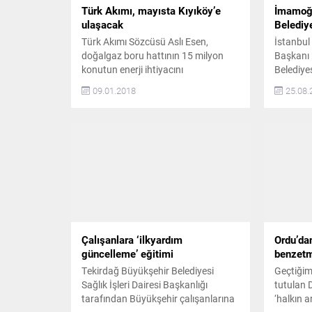
Türk Akımı, mayısta Kıyıköy’e
İmamoğl
ulaşacak
Belediy
Türk Akımı Sözcüsü Aslı Esen,
İstanbul
doğalgaz boru hattının 15 milyon
Başkanı 
konutun enerji ihtiyacını
Belediye
karşılayabilecek yıllık kapasiteye
İmamoğlu
09.01.2018
25.08.
sahip olduğunu belirterek “İki hattan
Belediye
oluşan projede, ilk hattın Türk
gönderil
kıyılarına mayısta ulaşmasını
Belediye
öngörüyoruz” dedi. 2019 sonunda
İmamoğlu
da ilk gazı Türkiye’ye ulaştırmayı
belediye
planladıklarını ifade eden Esen;
olarak ya
Macaristan, Yunanistan, Bulgaristan
Başkan İ
ve Sırbistan gibi ülkelerde talebin...
Belediye
hibe ett
ile...
Çalışanlara ‘ilkyardım
Ordu’dan
güncelleme’ eğitimi
benzet
Tekirdağ Büyükşehir Belediyesi
Geçtiğim
Sağlık İşleri Dairesi Başkanlığı
tutulan 
tarafından Büyükşehir çalışanlarına
‘halkın 