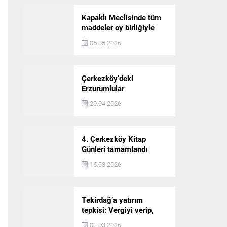
Kapaklı Meclisinde tüm
maddeler oy birliğiyle
karara bağlandı
05.05.2026
Çerkezköy’deki
Erzurumlular
şampiyonluğu kutladı
20.04.2026
4. Çerkezköy Kitap
Günleri tamamlandı
16.03.2026
Tekirdağ’a yatırım
tepkisi: Vergiyi verip,
hizmet almayan bir iliz
03.03.2026