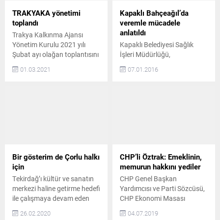
TRAKYAKA yönetimi
Kapaklı Bahçeağıl’da
toplandı
veremle mücadele
anlatıldı
Trakya Kalkınma Ajansı
Yönetim Kurulu 2021 yılı
Kapaklı Belediyesi Sağlık
Şubat ayı olağan toplantısını
İşleri Müdürlüğü,
Kırklareli Valisi Osman Bilgin
vatandaşlara yönelik
01.03.2021
07.01.2016
başkanlığında Edirne’de
bilgilendirme ve
gerçekleştirdi Devlet
bilinçlendirme toplantısını
Konukevi’nde yapılan
Kapaklı Bahçeağıl
toplantıya Kırklareli Valisi ve
Mahallesinde sürdürdü.
Trakya Kalkınma Ajansı
BİLGİLENDİRME
Yönetim Kurulu Başkanı
TOPLANTILARI
Osman Bilgin, Edirne Valisi
BAHÇEAĞIL’DA SÜRDÜ
Ekrem Canalp, Tekirdağ
Kapaklı Belediyesi Sağlık
Valisi Aziz Yıldırım, Edirne
İşleri Müdürlüğü, ocak ayının
Bir gösterim de Çorlu halkı
CHP’li Öztrak: Emeklinin,
Belediye Başkanı Recep
ilk haftasında Verem Savaş
için
memurun hakkını yediler
Gürkan, Kırklareli Belediye
Eğitimi Haftası kapsamında
Tekirdağ’ı kültür ve sanatın
CHP Genel Başkan
Başkanı Mehmet...
ilçede eğitimlerine devam
merkezi haline getirme hedefi
Yardımcısı ve Parti Sözcüsü,
etti. Sağlık İşleri ve Halkla
ile çalışmaya devam eden
CHP Ekonomi Masası
İlişkiler Müdürlüğü, Kapaklı
Tekirdağ Büyükşehir
Başkanı Tekirdağ Milletvekili
İlçe Toplum Sağlığı Merkezi
26.02.2020
04.07.2019
Belediyesi, “19’dan Çok
Faik Öztrak, CHP Ekonomi