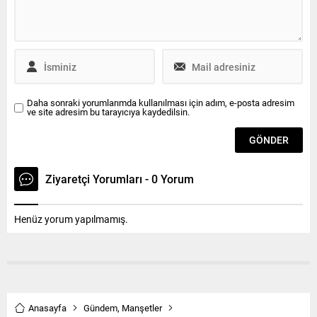
denetiminden de kaçılıyor. Ne
olayların sona ermesi
kadar da dâhiyane! Ne kadar
gerekir” dedi. Çerkezköy
tanıdık, bildik! Millet can...
Havadis- Haziran Ayı Olağan
Meclis...
Daha sonraki yorumlarımda kullanılması için adım, e-posta adresim
ve site adresim bu tarayıcıya kaydedilsin.
Ziyaretçi Yorumları - 0 Yorum
Henüz yorum yapılmamış.
Anasayfa
Gündem
,
Manşetler