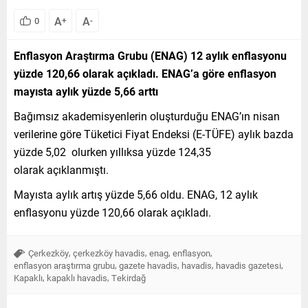
A
A
0
+
-
Enflasyon Araştırma Grubu (ENAG) 12 aylık enflasyonu
yüzde 120,66 olarak açıkladı. ENAG’a göre enflasyon
mayısta aylık yüzde 5,66 arttı
Bağımsız akademisyenlerin oluşturduğu ENAG’ın nisan
verilerine göre Tüketici Fiyat Endeksi (E-TÜFE) aylık bazda
yüzde 5,02 olurken yıllıksa yüzde 124,35
olarak açıklanmıştı.
Mayısta aylık artış yüzde 5,66 oldu. ENAG, 12 aylık
enflasyonu yüzde 120,66 olarak açıkladı.
,
,
,
,
Çerkezköy
çerkezköy havadis
enag
enflasyon
,
,
,
,
enflasyon araştırma grubu
gazete havadis
havadis
havadis gazetesi
,
,
Kapaklı
kapaklı havadis
Tekirdağ