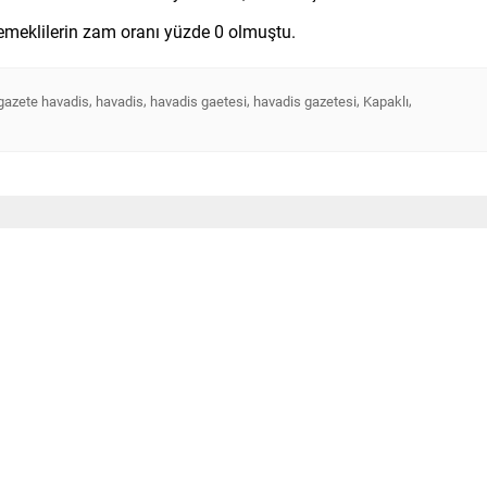
 emeklilerin zam oranı yüzde 0 olmuştu.
,
,
,
,
,
gazete havadis
havadis
havadis gaetesi
havadis gazetesi
Kapaklı