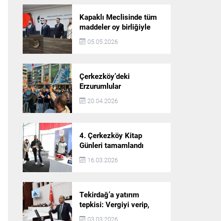
Kapaklı Meclisinde tüm
maddeler oy birliğiyle
karara bağlandı
05.05.2026
Çerkezköy’deki
Erzurumlular
şampiyonluğu kutladı
20.04.2026
4. Çerkezköy Kitap
Günleri tamamlandı
16.03.2026
Tekirdağ’a yatırım
tepkisi: Vergiyi verip,
hizmet almayan bir iliz
03.03.2026