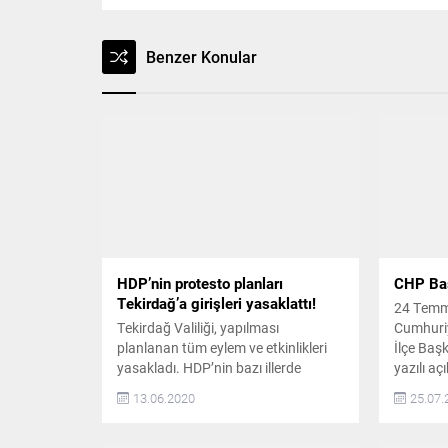
Benzer Konular
HDP’nin protesto planları
CHP Bas
Tekirdağ’a girişleri yasaklattı!
24 Temmu
Tekirdağ Valiliği, yapılması
Cumhuriy
planlanan tüm eylem ve etkinlikleri
İlçe Başk
yasakladı. HDP’nin bazı illerde
yazılı aç
toplanma çağrıları üzerine,
özgürlüğ
13.06.2020
25.07.
koronavirüs tedbirleri kapsamında
uygulama
Tekirdağ’a girişler kısıtlanırken bir
olmaya d
dizi de karar alındı HDP Diyarbakır
basınının