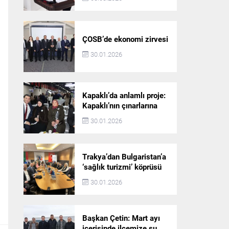
ÇOSB’de ekonomi zirvesi
30.01.2026
Kapaklı’da anlamlı proje:
Kapaklı’nın çınarlarına
dijital vefa köprüsü
30.01.2026
Trakya’dan Bulgaristan’a
‘sağlık turizmi’ köprüsü
30.01.2026
Başkan Çetin: Mart ayı
içerisinde ilçemize su