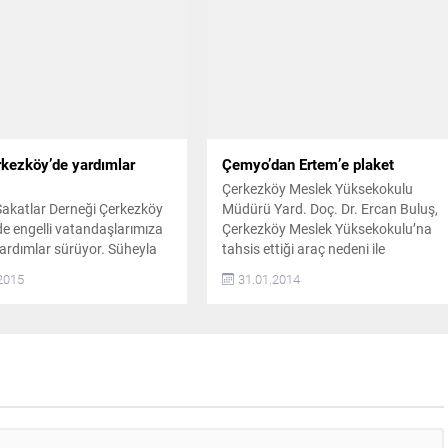
bulunduğu ve çok zor
rastlaması da ayrı bir anlam
a görevini; ilkeli, tarafsız ve
taşırken, kar yağışının Cuma...
uk anlayışı içinde yerine
 çalıştığı “Basından...
kezköy’de yardımlar
Çemyo’dan Ertem’e plaket
Çerkezköy Meslek Yüksekokulu
Sakatlar Derneği Çerkezköy
Müdürü Yard. Doç. Dr. Ercan Buluş,
e engelli vatandaşlarımıza
Çerkezköy Meslek Yüksekokulu’na
yardımlar sürüyor. Süheyla
tahsis ettiği araç nedeni ile
kşan Mutlu ve Nurtaç Kuş,
Çerkezköy Belediye Başkanı Ali
2015
31.01.2014
ardımlar ile beş engelli
Ertem’i makamında ziyaret ederek
ın daha engelli sandalyesi
kendisine plaket takdim etti. Başkan
nı karşılamış oldu. 5 MANÜEL
Ertem’in Yüksekokul’a her zaman
YE YARDIMINDA
yardım ettiğini dile getiren Buluş,
DU Türkiye Sakatlar
eğitime verdiği destekten ötürü
Çerkezköy Şubesi
Ertem’e teşekkürlerini sundu.
ri, engelli vatandaşların
Çerkezköy Havadis- Çemyo
arı doğrultusunda
Müdürü...