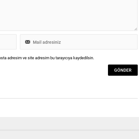
rını sürdürüyor.
y’ün yardımsever
den olan...
sta adresim ve site adresim bu tarayıcıya kaydedilsin.