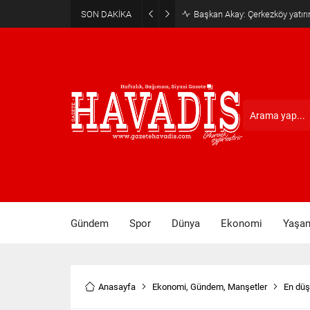
SON DAKİKA
Haziran ayı ilk oturumu tama
Gündem
Spor
Dünya
Ekonomi
Yaşa
Anasayfa
Ekonomi
,
Gündem
,
Manşetler
En düş