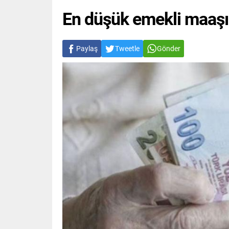
En düşük emekli maaşın
Paylaş
Tweetle
Gönder