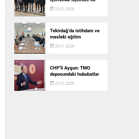
akışı başlatılacak
23.01.2026
Tekirdağ’da istihdam ve
mesleki eğitim
politikaları değerlendirildi
23.01.2026
CHP’li Aygun: TMO
deposundaki hububatlar
çalındı!
23.01.2026