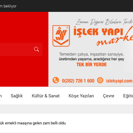
mlandı
m
Sağlık
Kültür & Sanat
Köşe Yazıları
Çevre
Eğit
ük emekli maaşına gelen zam belli oldu