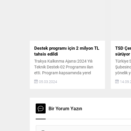
Milletvekili Musa Farisoğulları ve
altında 
HDP Hakkari Milletvekili Leyla
koşullard
Güven’in vekilliklerin, TBMM’nin 4
sorumlul
Haziran oturumunda düşürülmesi
getirmeye
üzerine HDP protesto için Edirne ve
Hakkari’den...
Destek programı için 2 milyon TL
TSD Çer
tahsis edildi
sürüyor
Trakya Kalkınma Ajansı 2024 Yılı
Türkiye 
Teknik Destek-02 Programını ilan
Şubesind
etti. Program kapsamında yerel
yönelik 
aktörlerin bölgede dijital eksende
Usta, Re
05.03.2024
14.09.
kırsal kalkınma açısından önem arz
yaptığı y
eden, ancak kapasite eksikliği
vatandaş
nedeniyle hazırlık, uygulama ve
ihtiyacı
yaygınlaştırma aşamalarında sıkıntı
SANDAL
ile karşılaşılan çalışmalarına destek
BULUNUL
Bir Yorum Yazın
sağlanması amaçlanıyor Teknik
Derneği 
Destek Programı-02 için tahsis
gönüllüle
edilen kaynak 2.000.000 TL. Teknik
ihtiyaçl