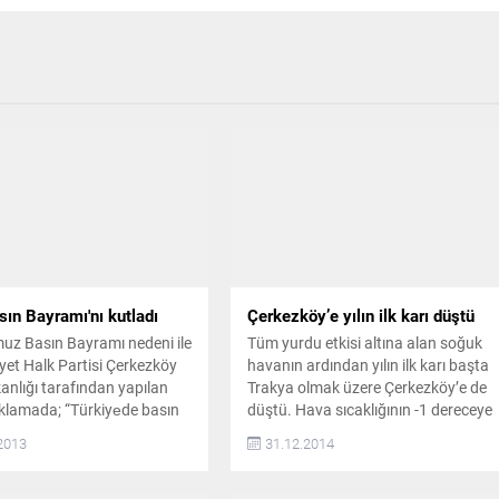
ın Bayramı'nı kutladı
Çerkezköy’e yılın ilk karı düştü
z Basın Bayramı nedeni ile
Tüm yurdu etkisi altına alan soğuk
et Halk Partisi Çerkezköy
havanın ardından yılın ilk karı başta
anlığı tarafından yapılan
Trakya olmak üzere Çerkezköy’e de
ıklamada; “Türkiyede basın
düştü. Hava sıcaklığının -1 dereceye
ü ve sansür
kadar düştüğü Çerkezköy’de yağan
2013
31.12.2014
larının tartışma konusu
karı sevinçle karşılayan her zaman
evam ettiği, yerel
olduğu gibi çocuklar oldu. Kar
 ağır ve güç koşullar
yağışının uzun yıllar sonra yılbaşına