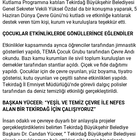
Kutlama Programına katılan Tekirdağ Büyükşehir Belediyesi
Genel Sekreter Vekili Yüksel Özdal da bir konuşma yaparak, 5
Haziran Dünya Çevre Günü’nü kutladı ve etkinliğe katılarak
destek veren tüm kişi, kurum ve kuruluşlara teşekkür etti.
ÇOCUKLAR ETKİNLİKLERDE GÖNÜLLERİNCE EĞLENDİLER
Etkinlikler kapsamında ayrıca öğrenciler tarafından jimnastik
gösterileri yapıldı, TEMA Çocuk Grubu tarafından Çevre Andı
okundu. Bazı kamu kurumları ile sivil toplum kuruluşları ve
dernekler tarafından stantlar açıldı. Çiçek ve fide dağıtımı
yapıldı. Çocuklar için de çevre oyunları, yüz boyama, tiyatro
gösterisi, kutu oyunları ve çeşitli sahne etkinlikleri yapıldı.
Tekirdağ İl Emniyet Müdürlüğü’nde görevli dalgıç polisler
tarafından da deniz temizliği etkinliği gerçekleştirildi.
BAŞKAN YÜCEER: “YEŞİL VE TEMİZ ÇEVRE İLE NEFES
ALAN BİR TEKİRDAĞ İÇİN ÇALIŞIYORUZ”
İnsan odaklı ve çevreye duyarlı bir anlayışla projeler
gerçekleştirdiklerini belirten Tekirdağ Büyükşehir Belediye
Başkanı Dr. Candan Yüceer, ” Tekirdağ Büyükşehir Belediyesi