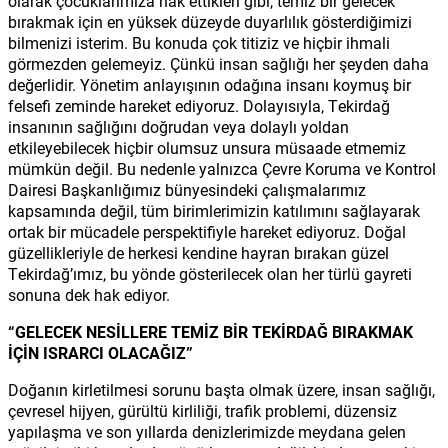
olarak çocuklarımıza hak ettikleri gibi, temiz bir gelecek
bırakmak için en yüksek düzeyde duyarlılık gösterdiğimizi
bilmenizi isterim. Bu konuda çok titiziz ve hiçbir ihmali
görmezden gelemeyiz. Çünkü insan sağlığı her şeyden daha
değerlidir. Yönetim anlayışının odağına insanı koymuş bir
felsefi zeminde hareket ediyoruz. Dolayısıyla, Tekirdağ
insanının sağlığını doğrudan veya dolaylı yoldan
etkileyebilecek hiçbir olumsuz unsura müsaade etmemiz
mümkün değil. Bu nedenle yalnızca Çevre Koruma ve Kontrol
Dairesi Başkanlığımız bünyesindeki çalışmalarımız
kapsamında değil, tüm birimlerimizin katılımını sağlayarak
ortak bir mücadele perspektifiyle hareket ediyoruz. Doğal
güzellikleriyle de herkesi kendine hayran bırakan güzel
Tekirdağ’ımız, bu yönde gösterilecek olan her türlü gayreti
sonuna dek hak ediyor.
“GELECEK NESİLLERE TEMİZ BİR TEKİRDAĞ BIRAKMAK
İÇİN ISRARCI OLACAĞIZ”
Doğanın kirletilmesi sorunu başta olmak üzere, insan sağlığı,
çevresel hijyen, gürültü kirliliği, trafik problemi, düzensiz
yapılaşma ve son yıllarda denizlerimizde meydana gelen