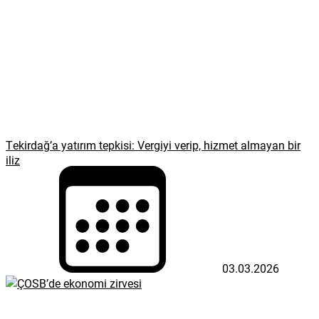
Tekirdağ’a yatırım tepkisi: Vergiyi verip, hizmet almayan bir
iliz
03.03.2026