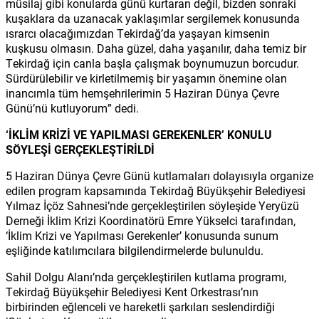
müsilaj gibi konularda günü kurtaran değil, bizden sonraki
kuşaklara da uzanacak yaklaşımlar sergilemek konusunda
ısrarcı olacağımızdan Tekirdağ’da yaşayan kimsenin
kuşkusu olmasın. Daha güzel, daha yaşanılır, daha temiz bir
Tekirdağ için canla başla çalışmak boynumuzun borcudur.
Sürdürülebilir ve kirletilmemiş bir yaşamın önemine olan
inancımla tüm hemşehrilerimin 5 Haziran Dünya Çevre
Günü’nü kutluyorum” dedi.
‘İKLİM KRİZİ VE YAPILMASI GEREKENLER’ KONULU
SÖYLEŞİ GERÇEKLEŞTİRİLDİ
5 Haziran Dünya Çevre Günü kutlamaları dolayısıyla organize
edilen program kapsamında Tekirdağ Büyükşehir Belediyesi
Yılmaz İçöz Sahnesi’nde gerçekleştirilen söyleşide Yeryüzü
Derneği İklim Krizi Koordinatörü Emre Yükselci tarafından,
‘İklim Krizi ve Yapılması Gerekenler’ konusunda sunum
eşliğinde katılımcılara bilgilendirmelerde bulunuldu.
Sahil Dolgu Alanı’nda gerçekleştirilen kutlama programı,
Tekirdağ Büyükşehir Belediyesi Kent Orkestrası’nın
birbirinden eğlenceli ve hareketli şarkıları seslendirdiği