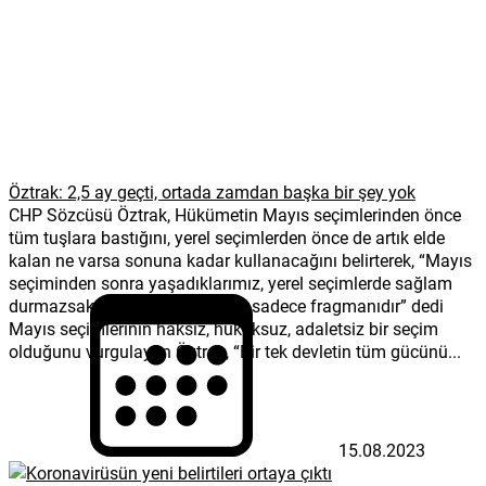
Öztrak: 2,5 ay geçti, ortada zamdan başka bir şey yok
CHP Sözcüsü Öztrak, Hükümetin Mayıs seçimlerinden önce
tüm tuşlara bastığını, yerel seçimlerden önce de artık elde
kalan ne varsa sonuna kadar kullanacağını belirterek, “Mayıs
seçiminden sonra yaşadıklarımız, yerel seçimlerde sağlam
durmazsak yaşayacaklarımızın sadece fragmanıdır” dedi
Mayıs seçimlerinin haksız, hukuksuz, adaletsiz bir seçim
olduğunu vurgulayan Öztrak, “Bir tek devletin tüm gücünü...
15.08.2023