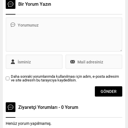
düzenlenecek olan toplantı
araçlarında dezenfekte
Bir Yorum Yazın
saat 14.00’te Türk-İş’in ev
çalışması yaptı Bulaşıcı
sahipliğinde
hastalıklarla mücadele
gerçekleştirilecek İşçi, işveren
kapsamında periyodik
ve hükümet temsilcilerinden
yapılan ilaçlama
oluşan Asgari Ücret Tespit
faaliyetlerine ek olarak
Komisyonu, 2022’de geçerli
Tekirdağ Büyükşehir
olacak asgari ücreti belirleme
Belediyesi Sağlık İşleri Daire
çalışmaları kapsamındaki
Başkanlığınca düzenli bir
ikinci toplantısını bugün
şekilde toplu ulaşım
ekonomi gündemiyle Türk-
araçlarının ve belediye
İş’in...
hizmet birimlerinde, mesai
saatleri...
Daha sonraki yorumlarımda kullanılması için adım, e-posta adresim
ve site adresim bu tarayıcıya kaydedilsin.
Ziyaretçi Yorumları - 0 Yorum
Henüz yorum yapılmamış.