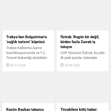
Trakya’dan Bulgaristan’a
Öztrak: Bugün bir değil,
‘sağlık turizmi’ köprüsü
birden fazla Zarrab iş
tutuyor
Trakya Kalkınma Ajansı
koordinasyonunda ve T.C.
CHP Sözcüsü Öztrak, bu yılın
Ticaret Bakanlığı destekleri
ilk yedi ayında, ödemeler
ile Trakya Sağlık Turizmini
dengesi istatistiklerinde
30.01.2026
20.09.2022
Geliştirme Derneği
kaynağı bilinmeyen
tarafından Türkiye–
finansman hareketlerinin
Bulgaristan sağlık turizmi
izlendiği Net Hata Noksan
networking etkinliği
kaleminden, ülkeye 24 milyar
gerçekleştirildi Etkinliğe
347 milyon dolar girdiğini
Trakya Bölgesi’nin farklı il ve
söyledi. Bu büyüklükte bir
ilçelerinden 8 sağlık tesisi ve
kaynağı belirsiz para girişiyle,
aracı kuruluştan temsilciler,
tarihimizde ilk kez
T.C. Ticaret Bakanlığı ve
karşılaşıldığını ifade eden
Rasim Başkan taburcu
Tiryakilere kötü haber: