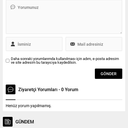
taşeron sistemi tartışıldı.
“Hastanede muayenelere
Genel İş Sendikası Sendikası
katılmadım. Dikiş 1 kez
Trakya Şube Sekreteri Kenan
yaptım” dedi Çerkezköy
Akkan “Taşerona kadro
Devlet Hastanesi’nde
verilecek diye, ilk başbakan
kendisini ‘pratisyen hekim’
açıklama yaptığında beni...
olarak tanıtan ve diğer
doktorların şüphelenip,
şikayette bulunmasıyla
gözaltına alındıktan...
Daha sonraki yorumlarımda kullanılması için adım, e-posta adresim
ve site adresim bu tarayıcıya kaydedilsin.
Ziyaretçi Yorumları - 0 Yorum
Henüz yorum yapılmamış.
GÜNDEM