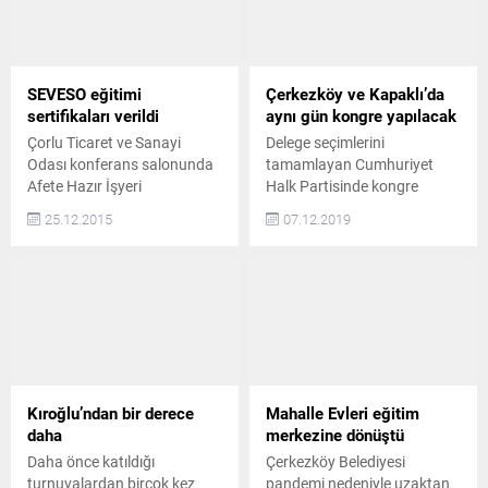
SEVESO eğitimi
Çerkezköy ve Kapaklı’da
sertifikaları verildi
aynı gün kongre yapılacak
Çorlu Ticaret ve Sanayi
Delege seçimlerini
Odası konferans salonunda
tamamlayan Cumhuriyet
Afete Hazır İşyeri
Halk Partisinde kongre
kapsamında başlayan Büyük
tarihleri de açıklandı.
25.12.2015
07.12.2019
Endüstriyel Kazaların
Açıklanan tarihlere göre
Önlenmesi ve Etkilerinin
Çerkezköy ve Kapaklı’da aynı
Azaltılması (SEVESO III)
gün kongre yapılacak.
Eğitimi 23 Aralık 2015
Gazete Havadis- CHP
tarihinde sona erdi. DETAYLI
Tekirdağ’da delege
BİLGİLER VERİLDİ 10 gün
seçimlerinin
süren eğitim boyunca
tamamlanmasından sonra
İlimizde faaliyet gösteren
gözler ilçe kongrelerine
firma çalışanlarına
çevrildi. HAYRABOLU İLE
Kıroğlu’ndan bir derece
Mahalle Evleri eğitim
SEVESO’nun getirdiği
BAŞLAYACAK CHP Tekirdağ
daha
merkezine dönüştü
yükümlülükler aktarıldı.
İl Başkanlığında yapılan
Daha önce katıldığı
Çerkezköy Belediyesi
Eğitim programı kapsamında
toplantıda ilçe kongre
turnuvalardan birçok kez
pandemi nedeniyle uzaktan