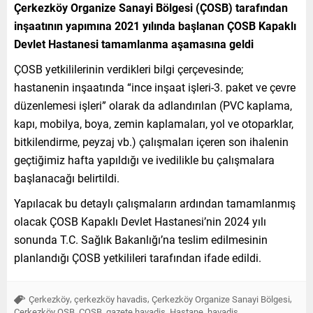
Çerkezköy Organize Sanayi Bölgesi (ÇOSB) tarafından
inşaatının yapımına 2021 yılında başlanan ÇOSB Kapaklı
Devlet Hastanesi tamamlanma aşamasına geldi
ÇOSB yetkililerinin verdikleri bilgi çerçevesinde;
hastanenin inşaatında “ince inşaat işleri-3. paket ve çevre
düzenlemesi işleri” olarak da adlandırılan (PVC kaplama,
kapı, mobilya, boya, zemin kaplamaları, yol ve otoparklar,
bitkilendirme, peyzaj vb.) çalışmaları içeren son ihalenin
geçtiğimiz hafta yapıldığı ve ivedilikle bu çalışmalara
başlanacağı belirtildi.
Yapılacak bu detaylı çalışmaların ardından tamamlanmış
olacak ÇOSB Kapaklı Devlet Hastanesi’nin 2024 yılı
sonunda T.C. Sağlık Bakanlığı’na teslim edilmesinin
planlandığı ÇOSB yetkilileri tarafından ifade edildi.
,
,
,
Çerkezköy
çerkezköy havadis
Çerkezköy Organize Sanayi Bölgesi
,
,
,
,
,
Çerkezköy OSB
ÇOSB
gazete havadis
Hastane
havadis