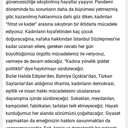
güvencesizliğe sıkıştırılmış hayatlar yaşıyor. Pandemi
döneminde bu sorunların daha da büyümesi yetmezmiş
gibi; kazanılmış haklarımıza dahi göz diken, kadınları
“fıtrat ve kader” arasına sıkıştıran bir iktidarla mücadele
ediyoruz. Kadınların kıyafetinden kaç çocuk
doğuracağına, nafaka hakkından İstanbul Sözleşmesi’ne
kadar uzanan ellere, gereken cevabı her gün
büyüttüğümüz örgütlü mücadelemiz ile veriyoruz,
vermeye de devam edeceğiz. ‘’Kadına yönelik şiddet
politiktir’’ diye haykırmayı sürdüreceğiz.
Bizler Halide Edipler’den, Bahriye Üçoklar’dan, Türkan
Saylanlar’dan aldığımız ilhamla, kadınların demokrasi,
eşitlik ve insan hakkı mücadelesini uluslararası
dayanışma içinde sürdüreceğiz. Sokakları, meydanları,
kampüsleri, fabrikaları, tarlaları terk etmeyeceğiz. Hayatı
kurduğumuz her alanda sözümüzü çoğaltacağız. Siyaset
yapmaktan da emeğimizin hakkını savunmaktan da
vazgeçmeyeceğiz. Eşit, özgür ve demokratik bir gelecek;