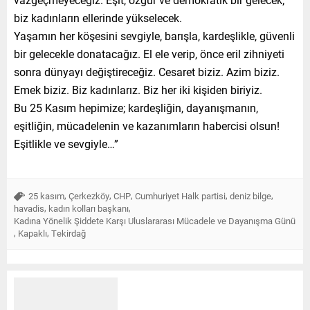
biz kadınların ellerinde yükselecek.
Yaşamın her köşesini sevgiyle, barışla, kardeşlikle, güvenli
bir gelecekle donatacağız. El ele verip, önce eril zihniyeti
sonra dünyayı değiştireceğiz. Cesaret biziz. Azim biziz.
Emek biziz. Biz kadınlarız. Biz her iki kişiden biriyiz.
Bu 25 Kasım hepimize; kardeşliğin, dayanışmanın,
eşitliğin, mücadelenin ve kazanımların habercisi olsun!
Eşitlikle ve sevgiyle…”
,
,
,
,
,
25 kasım
Çerkezköy
CHP
Cumhuriyet Halk partisi
deniz bilge
,
,
havadis
kadın kolları başkanı
Kadına Yönelik Şiddete Karşı Uluslararası Mücadele ve Dayanışma Günü
,
,
Kapaklı
Tekirdağ