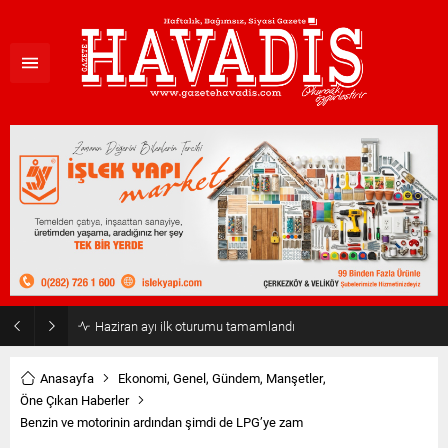
Haziran ayı ilk oturumu tamamlandı
Anasayfa
Ekonomi
,
Genel
,
Gündem
,
Manşetler
,
Öne Çıkan Haberler
Benzin ve motorinin ardından şimdi de LPG’ye zam