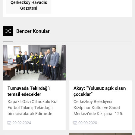
Çerkezköy Havadis
Gazetesi
Benzer Konular
Turnuvada Tekirdağ’ı
Akay: “Yolunuz açık olsun
temsil edecekler
çocuklar”
Kapaklı Gazi Ortaokulu Kız
Çerkezköy Belediyesi
Futbol Takımı, Tekirdağ il
Kızılpınar Kültür ve Sanat
birincisi olarak Edirne’de
Merkezi’nde Kızılpınar 125.
yapılacak olan Yıldız Kızlar
Yıl Ortaokulu öğretmenleri
29.02.2024
09.09.2020
Bölge Şampiyonasında
gözetiminde 2020 Yılı
Tekirdağ’ı temsil edecek.
Liselere Giriş Sınavı (LGS)’na