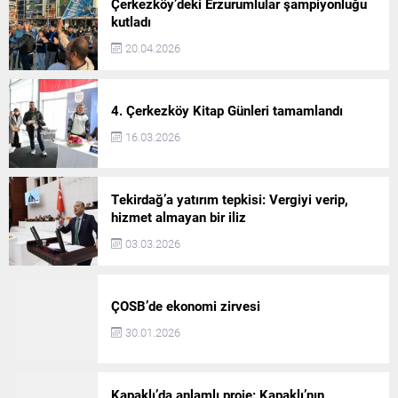
Çerkezköy’deki Erzurumlular şampiyonluğu
kutladı
20.04.2026
4. Çerkezköy Kitap Günleri tamamlandı
16.03.2026
Tekirdağ’a yatırım tepkisi: Vergiyi verip,
hizmet almayan bir iliz
03.03.2026
ÇOSB’de ekonomi zirvesi
30.01.2026
Kapaklı’da anlamlı proje: Kapaklı’nın