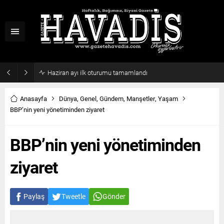
Haziran ayı ilk oturumu tamamlandı
Anasayfa
Dünya
,
Genel
,
Gündem
,
Manşetler
,
Yaşam
BBP’nin yeni yönetiminden ziyaret
BBP’nin yeni yönetiminden
ziyaret
Paylaş
Tweetle
Gönder