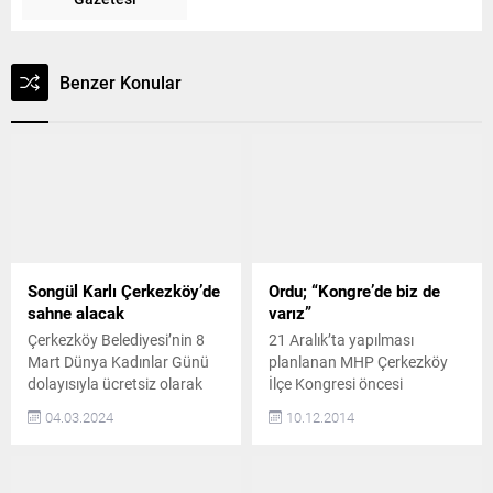
Benzer Konular
Songül Karlı Çerkezköy’de
Ordu; “Kongre’de biz de
sahne alacak
varız”
Çerkezköy Belediyesi’nin 8
21 Aralık’ta yapılması
Mart Dünya Kadınlar Günü
planlanan MHP Çerkezköy
dolayısıyla ücretsiz olarak
İlçe Kongresi öncesi
düzenleyeceği Kadınlar
açıklamada bulunan
04.03.2024
10.12.2014
Matinesinde ünlü sanatçı
Milliyetçi Hareket Partisi İlçe
Songül Karlı sahne alacak.
eski Başkanı Mustafa Ordu,
Çerkezköy Belediyesi
mevcut İlçe Başkanı Koray