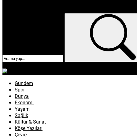
enflasyon
emeklilik
ötv
döviz
otomobil
sağlık
Gündem
Spor
Dünya
Ekonomi
Yaşam
Sağlık
Kültür & Sanat