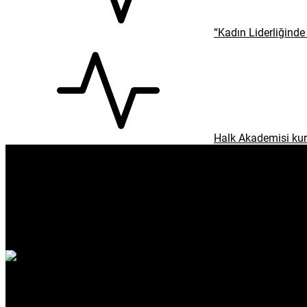
enflasyon
emeklilik
ötv
döviz
otomobil
sağlık
Gündem
Spor
Dünya
Ekonomi
Yaşam
Sağlık
Kültür & Sanat
Köşe Yazıları
Çevre
Eğitim
Emek
Teknoloji
Kapaklı