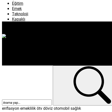
Köşe Yazıları
Çevre
Eğitim
Emek
Teknoloji
Kapaklı