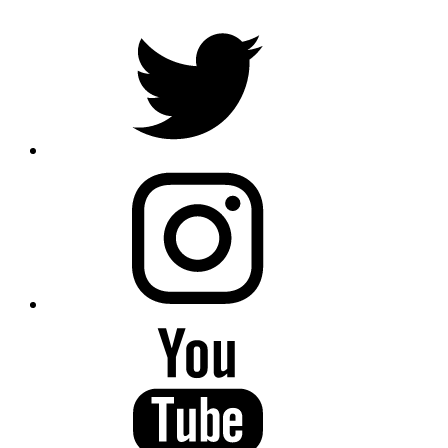
Anasayfa
Alkollü sürücü emni
Alkollü sürücü emniyetin PTS di
Paylaş