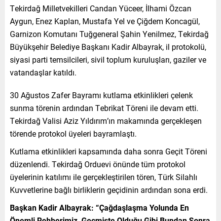
Tekirdağ Milletvekilleri Candan Yüceer, İlhami Özcan
Aygun, Enez Kaplan, Mustafa Yel ve Çiğdem Koncagül,
Garnizon Komutanı Tuğgeneral Şahin Yenilmez, Tekirdağ
Büyükşehir Belediye Başkanı Kadir Albayrak, il protokolü,
siyasi parti temsilcileri, sivil toplum kuruluşları, gaziler ve
vatandaşlar katıldı.
30 Ağustos Zafer Bayramı kutlama etkinlikleri çelenk
sunma törenin ardından Tebrikat Töreni ile devam etti.
Tekirdağ Valisi Aziz Yıldırım’ın makamında gerçekleşen
törende protokol üyeleri bayramlaştı.
Kutlama etkinlikleri kapsamında daha sonra Geçit Töreni
düzenlendi. Tekirdağ Orduevi önünde tüm protokol
üyelerinin katılımı ile gerçekleştirilen tören, Türk Silahlı
Kuvvetlerine bağlı birliklerin geçidinin ardından sona erdi.
Başkan Kadir Albayrak: “
Çağdaşlaşma Yolunda En
Önemli Rehberimiz, Geçmişte Olduğu Gibi Bundan Sonra