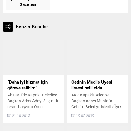
Gazetesi
Benzer Konular
“Daha iyi hizmet için
Çetin’in Meclis Üyesi
göreve talibim”
listesi belli oldu
Ak Parti’de Kapaklı Belediye
AKP Kapaklı Belediye
Başkan Aday Adaylığı için ilk
Başkan adayı Mustafa
resmi başvuru Ömer
Çetin’in Belediye Meclis Üyesi
Karadeniz’den geldi. Yoğun
aday listesi belli oldu. Gazete
21.10.2013
19.02.2019
bir katılımla gerçekleştirilen
Havadis- AKP Kapaklı
programla birlikte aday
Belediye Meclis Üyesi
adaylığını açıklayan
adayları belli oldu. İŞTE O