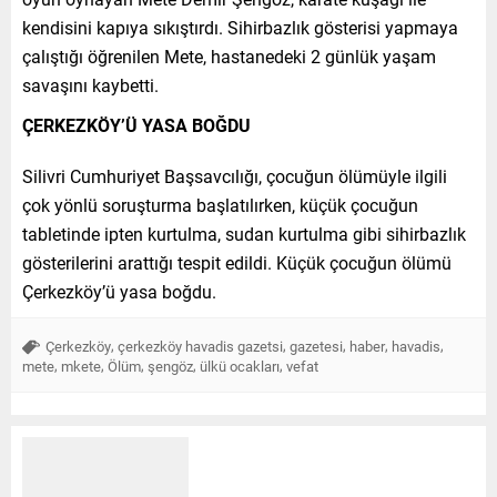
kendisini kapıya sıkıştırdı. Sihirbazlık gösterisi yapmaya
çalıştığı öğrenilen Mete, hastanedeki 2 günlük yaşam
savaşını kaybetti.
ÇERKEZKÖY’Ü YASA BOĞDU
Silivri Cumhuriyet Başsavcılığı, çocuğun ölümüyle ilgili
çok yönlü soruşturma başlatılırken, küçük çocuğun
tabletinde ipten kurtulma, sudan kurtulma gibi sihirbazlık
gösterilerini arattığı tespit edildi.
Küçük çocuğun ölümü
Çerkezköy’ü yasa boğdu.
,
,
,
,
,
Çerkezköy
çerkezköy havadis gazetsi
gazetesi
haber
havadis
,
,
,
,
,
mete
mkete
Ölüm
şengöz
ülkü ocakları
vefat