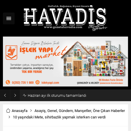
Haziran ayı ilk oturumu tamamlandı
Anasayfa
Asayiş
,
Genel
,
Gündem
,
Manşetler
,
Öne Çıkan Haberler
10 yaşındaki Mete, sihirbazlık yapmak isterken can verdi