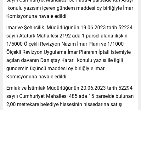
konulu yazısını içeren gündem maddesi oy birliğiyle İmar
Komisyonuna havale edildi.
İmar ve Şehircilik Müdürlüğünün 19.06.2023 tarih 52234
sayılı Atatürk Mahallesi 2192 ada 1 parsel alana ilişkin
1/5000 Ölçekli Revizyon Nazım İmar Planı ve 1/1000
Ölçekli Revizyon Uygulama İmar Planının İptali istemiyle
açılan davanın Danıştay Kararı konulu yazısı ile ilgili
gündemin üçüncü maddesi oy birliğiyle İmar
Komisyonuna havale edildi.
Emlak ve İstimlak Müdürlüğünün 20.06.2023 tarih 52294
sayılı Cumhuriyet Mahallesi 485 ada 15 parselde bulunan
2,00 metrekare belediye hissesinin hissedarına satışı
konulu yazı oy birliğiyle kabul edildi.
İnsan Kaynakları ve Eğitim Müdürlüğü tarafından
sunulan 20.06.2023 tarih 52347 sayılı Boş Kadro
Değişikliği konulu yazı ve 52348 sayılı Dolu Kadro