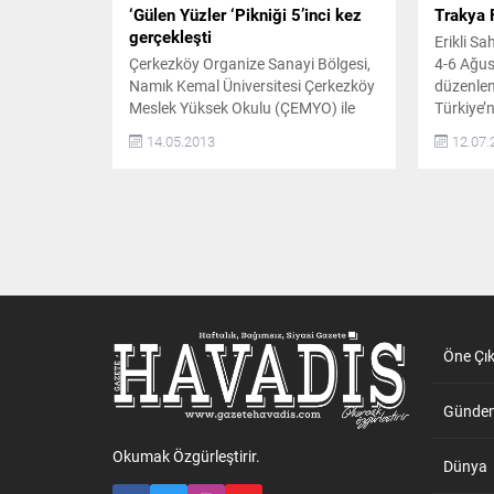
‘Gülen Yüzler ‘Pikniği 5’inci kez
Trakya 
gerçekleşti
Erikli Sa
Çerkezköy Organize Sanayi Bölgesi,
4-6 Ağus
Namık Kemal Üniversitesi Çerkezköy
düzenlen
Meslek Yüksek Okulu (ÇEMYO) ile
Türkiye’
Türkiye Sakatlar Derneği Çerkezköy
grupları
14.05.2013
12.07.
Şubesi tarafından bu yıl 5’ncisi
ÜNLÜ İS
düzenlenen ‘Gülen Yüzler’ pikniği
Ağustos 
gerçekleşti. Programın açılışında
Renkleri
konuşan ÇOSB Yönetim Kurulu
sloganıy
Başkanı Ömer Sarıoğlu Piknik
Trakya F
etkinliği için her türlü yardımı
Bülent O
yaptıklarını ifade ederek; “5 yıl önce
Ferah, H
başladığımız bu...
Yüzyüzey
Öne Çı
Günde
Okumak Özgürleştirir.
Dünya