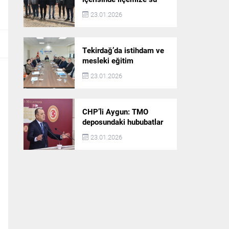
akışı başlatılacak
23.01.2026
Tekirdağ’da istihdam ve
mesleki eğitim
politikaları değerlendirildi
23.01.2026
CHP’li Aygun: TMO
deposundaki hububatlar
çalındı!
23.01.2026