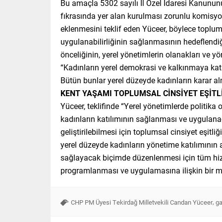
Bu amaçla 5302 sayılı İl Özel İdaresi Kanunun
fıkrasında yer alan kurulması zorunlu komisyo
eklenmesini teklif eden Yüceer, böylece toplums
uygulanabilirliğinin sağlanmasının hedeflendiği
önceliğinin, yerel yönetimlerin olanakları ve y
“Kadınların yerel demokrasi ve kalkınmaya katı
Bütün bunlar yerel düzeyde kadınların karar al
KENT YAŞAMI TOPLUMSAL CİNSİYET EŞİTL
Yüceer, teklifinde “Yerel yönetimlerde politika
kadınların katılımının sağlanması ve uygulanaca
geliştirilebilmesi için toplumsal cinsiyet eşit
yerel düzeyde kadınların yönetime katılımının a
sağlayacak biçimde düzenlenmesi için tüm hizm
programlanması ve uygulamasına ilişkin bir me
,
CHP PM Üyesi Tekirdağ Milletvekili Candan Yüceer
ga