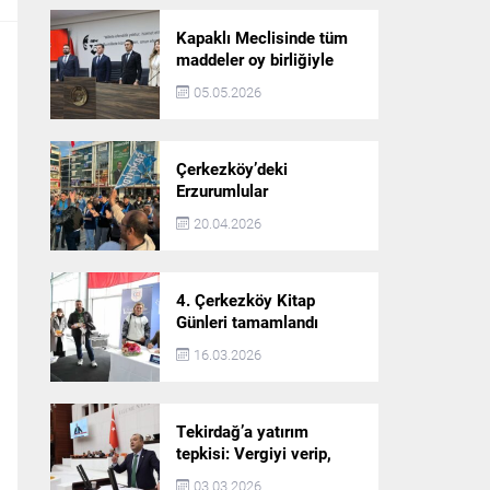
Kapaklı Meclisinde tüm
maddeler oy birliğiyle
karara bağlandı
05.05.2026
Çerkezköy’deki
Erzurumlular
şampiyonluğu kutladı
20.04.2026
4. Çerkezköy Kitap
Günleri tamamlandı
16.03.2026
Tekirdağ’a yatırım
tepkisi: Vergiyi verip,
hizmet almayan bir iliz
03.03.2026