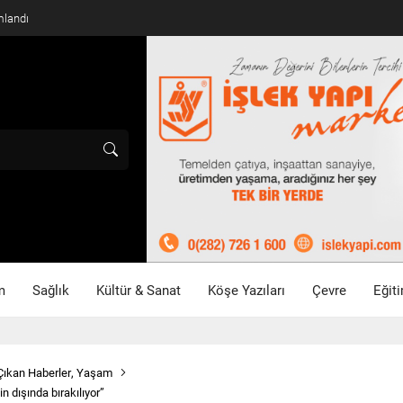
mlandı
m
Sağlık
Kültür & Sanat
Köşe Yazıları
Çevre
Eğit
Çıkan Haberler
,
Yaşam
n dışında bırakılıyor”