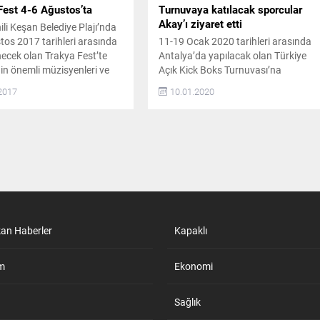
Fest 4-6 Ağustos’ta
Turnuvaya katılacak sporcular
Akay’ı ziyaret etti
hili Keşan Belediye Plajı’nda
tos 2017 tarihleri arasında
11-19 Ocak 2020 tarihleri arasında
ecek olan Trakya Fest’te
Antalya’da yapılacak olan Türkiye
nin önemli müzisyenleri ve
Açık Kick Boks Turnuvası’na
 müzikseverlerle buluşacak.
katılacak Oğuz Güzel Spor Kulübü
2017
10.01.2020
İMLER SAHNE ALACAK 4-6
sporcuları Çerkezköy Belediye
tarihleri arasında “Tüm
Başkanı Vahap Akay’ı ziyaret ettiler
 Buluşturan Festival”
Antalya’da 11-19 Ocak tarihleri
la düzenlenecek olan
arasında yapılacak olan Türkiye Açık
est’te Duman, Manga,
Kick Boks Turnuvası’na 7 sporcu ile
rtaçgil, Moğollar, Şebnem
katılacaklarını belirten Oğuz Güzel
ayko Cepkin, Adamlar,
Spor Kulübü Antrenörü Oğuz
ken Konuşuruz,...
Güzel,...
kan Haberler
Kapaklı
m
Ekonomi
Sağlık