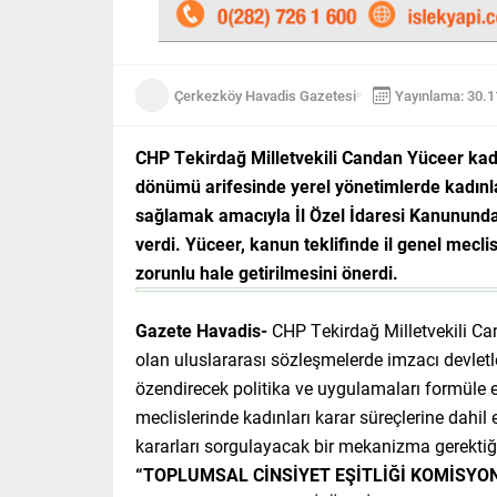
Çerkezköy Havadis Gazetesi
Yayınlama: 30.
CHP Tekirdağ Milletvekili Candan Yüceer kadı
dönümü arifesinde yerel yönetimlerde kadınl
sağlamak amacıyla İl Özel İdaresi Kanununda
verdi. Yüceer, kanun teklifinde il genel mecli
zorunlu hale getirilmesini önerdi.
Gazete Havadis-
CHP Tekirdağ Milletvekili Ca
olan uluslararası sözleşmelerde imzacı devletle
özendirecek politika ve uygulamaları formüle et
meclislerinde kadınları karar süreçlerine dahi
kararları sorgulayacak bir mekanizma gerektiğin
“TOPLUMSAL CİNSİYET EŞİTLİĞİ KOMİSYO