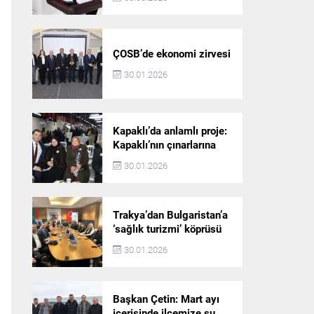
ÇOSB’de ekonomi zirvesi
30.01.2026
Kapaklı’da anlamlı proje:
Kapaklı’nın çınarlarına
dijital vefa köprüsü
30.01.2026
Trakya’dan Bulgaristan’a
‘sağlık turizmi’ köprüsü
30.01.2026
Başkan Çetin: Mart ayı
içerisinde ilçemize su