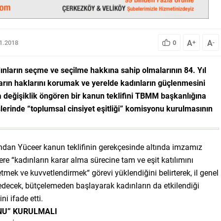
A
A
11.2018
0
+
-
nların seçme ve seçilme hakkına sahip olmalarının 84. Yıl
arın haklarını korumak ve yerelde kadınların güçlenmesini
 değişiklik öngören bir kanun teklifini TBMM başkanlığına
slerinde “toplumsal cinsiyet eşitliği” komisyonu kurulmasının
ndan Yüceer kanun teklifinin gerekçesinde altında imzamız
re “kadınların karar alma sürecine tam ve eşit katılımını
mek ve kuvvetlendirmek“ görevi yüklendiğini belirterek, il genel
l edecek, bütçelemeden başlayarak kadınların da etkilendiği
i ifade etti.
NU” KURULMALI