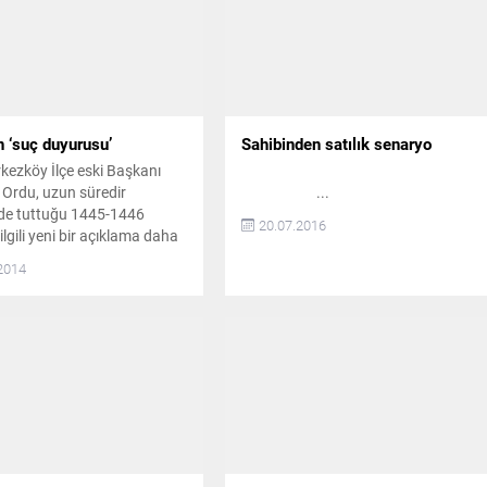
n ‘suç duyurusu’
Sahibinden satılık senaryo
ezköy İlçe eski Başkanı
Ordu, uzun süredir
...
e tuttuğu 1445-1446
20.07.2016
ilgili yeni bir açıklama daha
 konuyla ilgili olarak birçok
2014
kında cumhuriyet savcılığına
rusunda bulunduklarını dile
zun bir süredir Yıldırım
Mahallesi’ndeki 1445-1446
imarla ilgili yapılan
eleri gündeme taşıyan
i Hareket Partisi...