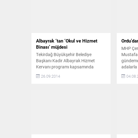
Albayrak ‘tan ‘Okul ve Hizmet
Ordu’da
Binası’ müjdesi
MHP Çerk
Tekirdağ Büyükşehir Belediye
Mustafa 
Başkanı Kadir Albayrak Hizmet
gündemd
Kervanı programı kapsamında
adalarla 
Çerkezköy’e geldi. İlk ziyaretini
yaparken,
26.09.2014
04.08.
Belediye Başkanı Vahap Akay ile
isim hak
birlikte Çerkezköy Kaymakamı Metin
suç duyu
Kubilay’a gerçekleştiren Albayrak,
getirdi U
hayata geçirilmesi planlanan projeler
Beyazıt 
hakkında Kubilay’a bilgi verirken,
adalarda 
talepleri de dinledi. İlerleyen
düzenlem
dönemlerde her ilçede bir Büyükşehir
Milliyetç
Hizmet Binası yapacaklarını
kaydeden Albayrak, bununla
birlikte...