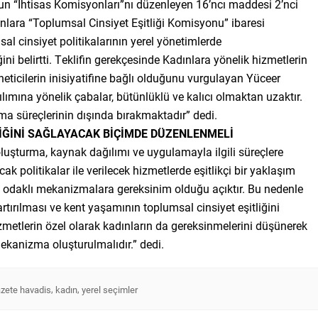
un “İhtisas Komisyonları”nı düzenleyen 16’ncı maddesi 2’nci
nlara “Toplumsal Cinsiyet Eşitliği Komisyonu” ibaresi
al cinsiyet politikalarının yerel yönetimlerde
ni belirtti. Teklifin gerekçesinde Kadınlara yönelik hizmetlerin
öneticilerin inisiyatifine bağlı olduğunu vurgulayan Yüceer
lımına yönelik çabalar, bütünlüklü ve kalıcı olmaktan uzaktır.
ma süreçlerinin dışında bırakmaktadır” dedi.
İĞİNİ SAĞLAYACAK BİÇİMDE DÜZENLENMELİ
 oluşturma, kaynak dağılımı ve uygulamayla ilgili süreçlere
k politikalar ile verilecek hizmetlerde eşitlikçi bir yaklaşım
liği odaklı mekanizmalara gereksinim olduğu açıktır. Bu nedenle
rtırılması ve kent yaşamının toplumsal cinsiyet eşitliğini
etlerin özel olarak kadınların da gereksinmelerini düşünerek
kanizma oluşturulmalıdır.” dedi.
,
,
zete havadis
kadın
yerel seçimler