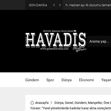
SON DAKİKA
Haziran ayı ilk oturumu tama
Gündem
Spor
Dünya
Ekonomi
Yaşa
Anasayfa
Dünya
,
Genel
,
Gündem
,
Manşetler
,
Öne 
Yüceer: “Yerel yönetimlerde kadınlar karar alma süreçlerini