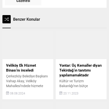
Gazetesi
Benzer Konular
Veliköy Ek Hizmet
Yontar: Üç Kemaller diyarı
Binası’nı inceledi
Tekirdağ’ın tanıtımı
yapılamamaktadır
Çerkezköy Belediye Başkanı
Vahap Akay, Veliköy
Kültür ve Turizm
Mahallesi’ndede hizmete
Bakanlığı’nın bütçe
açılan Çerkezköy Belediyesi
görüşmelerinde konuşan
08.08.2024
20.11.2023
Ek Hizmet Binası’nda
CHP Tekirdağ Milletvekili
incelemelerde bulundu
Nurten Yontar, “Üç Kemaller
Başkan Akay, uzun yıllardır
diyarı Tekirdağ birçok tarihî