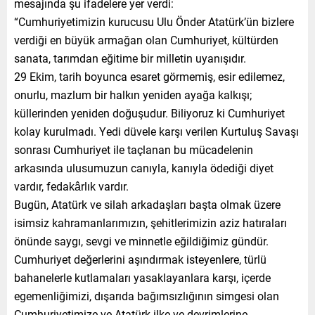
mesajında şu ifadelere yer verdi:
“Cumhuriyetimizin kurucusu Ulu Önder Atatürk’ün bizlere
verdiği en büyük armağan olan Cumhuriyet, kültürden
sanata, tarımdan eğitime bir milletin uyanışıdır.
29 Ekim, tarih boyunca esaret görmemiş, esir edilemez,
onurlu, mazlum bir halkın yeniden ayağa kalkışı;
küllerinden yeniden doğuşudur. Biliyoruz ki Cumhuriyet
kolay kurulmadı. Yedi düvele karşı verilen Kurtuluş Savaşı
sonrası Cumhuriyet ile taçlanan bu mücadelenin
arkasında ulusumuzun canıyla, kanıyla ödediği diyet
vardır, fedakârlık vardır.
Bugün, Atatürk ve silah arkadaşları başta olmak üzere
isimsiz kahramanlarımızın, şehitlerimizin aziz hatıraları
önünde saygı, sevgi ve minnetle eğildiğimiz gündür.
Cumhuriyet değerlerini aşındırmak isteyenlere, türlü
bahanelerle kutlamaları yasaklayanlara karşı, içerde
egemenliğimizi, dışarıda bağımsızlığının simgesi olan
Cumhuriyetimize ve Atatürk ilke ve devrimlerine