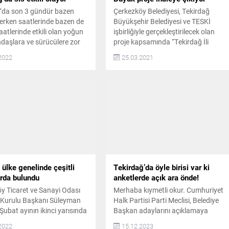
’da son 3 gündür bazen
Çerkezköy Belediyesi, Tekirdağ
erken saatlerinde bazen de
Büyükşehir Belediyesi ve TESKİ
atlerinde etkili olan yoğun
işbirliğiyle gerçekleştirilecek olan
ndaşlara ve sürücülere zor
proje kapsamında “Tekirdağ İli
şatıyor Sabahın erken
Çerkezköy İlçesi Tam Otomatik
2022
25.03.2021
nde okullarına gitmek üzere
Yeraltı Otoparkı ve Meydan
an öğrenciler ile iş yerlerine
Düzenlenmesi” için 7 Nisan 2021’de
steyen vatandaşlar yoğun
ihaleye çıkılıyor Tekirdağ Büyükşehir
şılaştı. Görüş mesafesinin
Belediyesi, “Tekirdağ İli Çerkezköy
0 metrenin de altına
İlçesi Tam Otomatik Yeraltı Otoparkı
lçede...
ve Meydan Düzenlenmesi” için EKAP
(Elektronik Kamu Alımları
Platformu)’ta ihale...
ülke genelinde çeşitli
Tekirdağ’da öyle birisi var ki
rda bulundu
anketlerde açık ara önde!
y Ticaret ve Sanayi Odası
Merhaba kıymetli okur. Cumhuriyet
 Kurulu Başkanı Süleyman
Halk Partisi Parti Meclisi, Belediye
Şubat ayının ikinci yarısında
Başkan adaylarını açıklamaya
tirdiği temaslarla ilgili
başladı. 200’ün üzerinde adayın
2022
15.12.2023