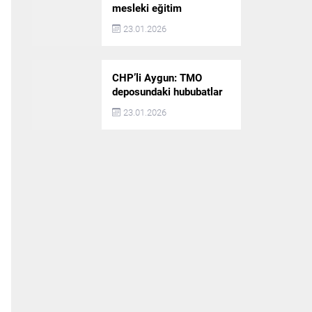
mesleki eğitim
politikaları değerlendirildi
23.01.2026
CHP’li Aygun: TMO
deposundaki hububatlar
çalındı!
23.01.2026