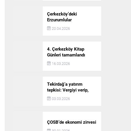
Çerkezköy’deki
Erzurumlular
şampiyonluğu kutladı
20.04.2026
4. Çerkezköy Kitap
Günleri tamamlandı
16.03.2026
Tekirdağ’a yatırım
tepkisi: Vergiyi verip,
hizmet almayan bir iliz
03.03.2026
ÇOSB’de ekonomi zirvesi
30.01.2026