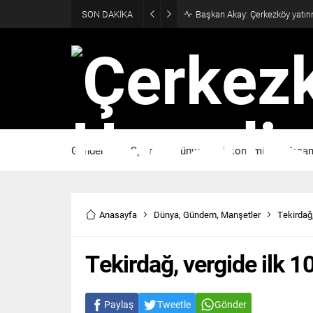
SON DAKİKA
Başkan Akay: Çerkezköy yatırı
Gündem
Spor
Dünya
Ekonomi
Yaşa
Anasayfa
Dünya
,
Gündem
,
Manşetler
Tekirdağ,
Tekirdağ, vergide ilk 10
Paylaş
Tweetle
Gönder