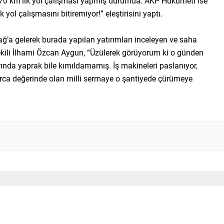
70 km’lik yol çalışması yapmış durumda. AKP Hükümeti ise
ol çalışmasını bitiremiyor!” eleştirisini yaptı.
ğ’a gelerek burada yapılan yatırımları inceleyen ve saha
kili İlhami Özcan Aygun, “Üzülerek görüyorum ki o günden
rında yaprak bile kımıldamamış. İş makineleri paslanıyor,
alarca değerinde olan milli sermaye o şantiyede çürümeye