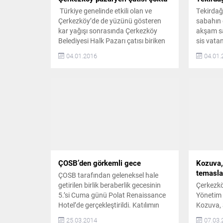
Türkiye genelinde etkili olan ve
Tekirdağ
Çerkezköy’de de yüzünü gösteren
sabahın 
kar yağışı sonrasında Çerkezköy
akşam sa
Belediyesi Halk Pazarı çatısı biriken
sis vata
karın etkisiyle çöktü. KİMSE ZARAR
anlar ya
04.01.2016
04.01.
GÖRMEDİ 2015 yılının son
saatleri
günlerinde Türkiye’nin birçok yerinde
evden çık
olduğu gibi Çerkezköy’de de yoğun
gitmek i
kar yağışı yaşandı. Hafta sonu da
sisle kar
yağan kar yağışı ilçede kartpostallık
yer yer 3
manzaralar ortaya çıkartırken,...
düştüğü i
ÇOSB’den görkemli gece
Kozuva, 
temasla
ÇOSB tarafından geleneksel hale
getirilen birlik beraberlik gecesinin
Çerkezkö
5.’si Cuma günü Polat Renaissance
Yönetim
Hotel’de gerçekleştirildi. Katılımın
Kozuva, 
yoğun olduğu gecede, konuklar
gerçekleş
25.03.2014
07.03.