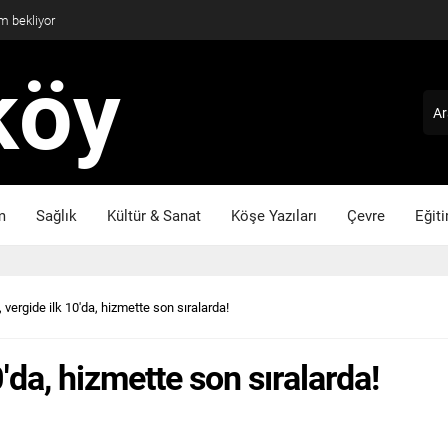
m bekliyor
m
Sağlık
Kültür & Sanat
Köşe Yazıları
Çevre
Eğit
 vergide ilk 10'da, hizmette son sıralarda!
'da, hizmette son sıralarda!