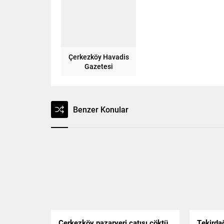
Çerkezköy Havadis
Gazetesi
Benzer Konular
Çerkezköy pazaryeri çatısı çöktü
Tekirdağ