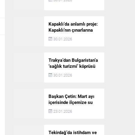
Kapaklı’da anlamlı proje:
Kapaklı’nın çınarlarına
dijital vefa köprüsü
30.01.2026
Trakya’dan Bulgaristan’a
‘sağlık turizmi’ köprüsü
30.01.2026
Başkan Çetin: Mart ayı
içerisinde ilçemize su
akışı başlatılacak
23.01.2026
Tekirdağ’da istihdam ve