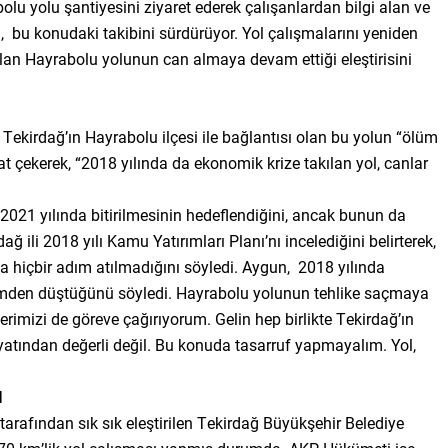
u yolu şantiyesini ziyaret ederek çalışanlardan bilgi alan ve
n, bu konudaki takibini sürdürüyor. Yol çalışmalarını yeniden
lan Hayrabolu yolunun can almaya devam ettiği eleştirisini
Tekirdağ’ın Hayrabolu ilçesi ile bağlantısı olan bu yolun “ölüm
t çekerek, “2018 yılında da ekonomik krize takılan yol, canlar
021 yılında bitirilmesinin hedeflendiğini, ancak bunun da
li 2018 yılı Kamu Yatırımları Planı’nı incelediğini belirterek,
da hiçbir adım atılmadığını söyledi. Aygun, 2018 yılında
demden düştüğünü söyledi. Hayrabolu yolunun tehlike saçmaya
erimizi de göreve çağırıyorum. Gelin hep birlikte Tekirdağ’ın
yatından değerli değil. Bu konuda tasarruf yapmayalım. Yol,
I
 tarafından sık sık eleştirilen Tekirdağ Büyükşehir Belediye