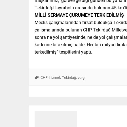
Başkanımız, göreve geldiği günden bu yana 8
Tekirdağ-Hayrabolu arasında bulunan 45 km’lik y
MİLLİ SERMAYE ÇÜRÜMEYE TERK EDİLMİŞ
Meclis çalışmalarından fırsat buldukça Tekirda
çalışmalarında bulunan CHP Tekirdağ Milletve
sonra ne yol şantiyesinde, ne de yol çalışmala
kaderine bırakılmış halde. Her biri milyon lir
terkedilmiş” tespitlerini yaptı.
,
,
,
CHP
hizmet
Tekirdağ
vergi