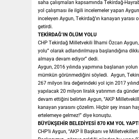
saha çalışmaları kapsamında Tekirdağ-Hayrabol
yol çalışması ile ilgili incelemeler yapan Aygu
inceleyen Aygun, Tekirdağ’ın kanayan yarası o
getirdi.
TEKİRDAĞ’IN ÖLÜM YOLU
CHP Tekirdağ Milletvekili İlhami Özcan Aygun, 
yolu” olarak adlandırılmaya başlandığına dikka
almaya devam ediyor” dedi.
Aygun, 2016 yılında yapımına başlanan yolun 2
mümkün görünmediğini söyledi. Aygun, Tekirdağ i
267 milyon lira değerindeki yol için 2017 yılın
yapılacak 20 milyon liralık yatırımın da gün
devam ettiğini belirten Aygun, “AKP Milletvekill
kanayan yarasını çözelim. Hiçbir şey insan ha
ertelemeye gelmez!” diye konuştu.
BÜYÜKŞEHİR BELEDİYESİ 870 KM YOL YAPT
CHP’li Aygun, “AKP İl Başkanı ve Milletvekilleri