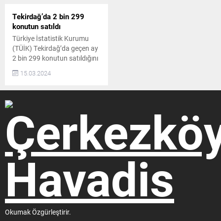
Tekirdağ’da 2 bin 299
konutun satıldı
Türkiye İstatistik Kurumu
(TÜİK) Tekirdağ’da geçen ay
2 bin 299 konutun satıldığını
açıkladı. TÜİK, Tekirdağ’ın
15.03.2024
şubat ayı konut satış
istatistiklerini yayınladı.
TEKİRDAĞ 8. SIRADA
Türkiye genelinde konut
satışları şubat ayında bir
önceki yılın aynı ayına göre
yüzde 17,3 artarak 93 bin
902 oldu. 2 bin 299 konut
satışı ile Türkiye’deki...
Okumak Özgürleştirir.