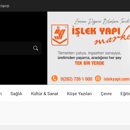
mlandı
m
Sağlık
Kültür & Sanat
Köşe Yazıları
Çevre
Eğit