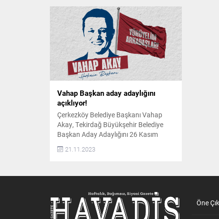
Vahap Başkan aday adaylığını
açıklıyor!
Çerkezköy Belediye Başkanı Vahap
Akay, Tekirdağ Büyükşehir Belediye
Başkan Aday Adaylığını 26 Kasım
Pazar günü CHP Tekirdağ İl
21.11.2023
Başkanlığı’nda açıklayacak Çerkezköy
Belediye Başkanı Vahap Akay, sosyal
medya hesaplarından yaptığı
duyuruyla Tekirdağ Büyükşehir
Belediye Başkan Aday Adaylığını
açıklayacağını belirtti. Başkan Akay,
Öne Çı
“Tekirdağ için yola çıkıyor; aday