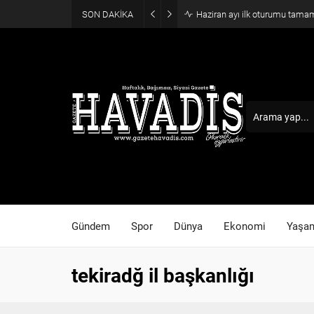
SON DAKİKA
Haziran ayı ilk oturumu tama
Gündem
Spor
Dünya
Ekonomi
Yaşa
tekiradğ il başkanlığı