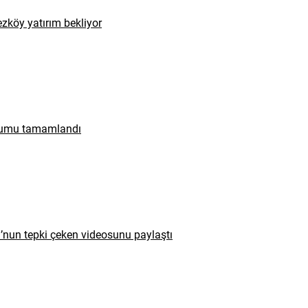
zköy yatırım bekliyor
urumu tamamlandı
u’nun tepki çeken videosunu paylaştı