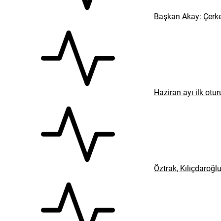
Başkan Akay: Çerke
Haziran ayı ilk ot
Öztrak, Kılıçdaroğl