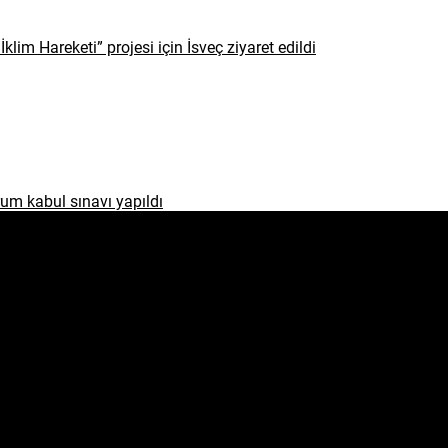
İklim Hareketi” projesi için İsveç ziyaret edildi
um kabul sınavı yapıldı