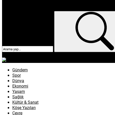
enflasyon
emeklilik
ötv
döviz
otomobil
sağlık
Gündem
Spor
Dünya
Ekonomi
Yaşam
Sağlık
Kültür & Sanat
Köşe Yazıları
Çevre