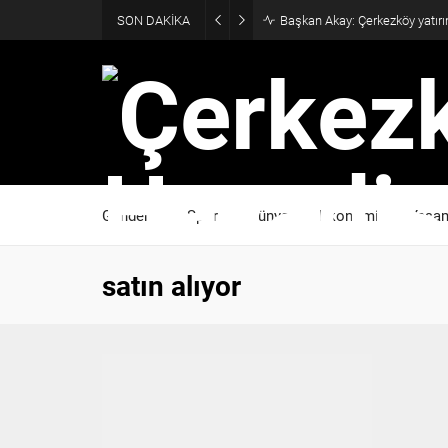
SON DAKİKA
Başkan Akay: Çerkezköy yatırı
Gündem
Spor
Dünya
Ekonomi
Yaşa
satın alıyor