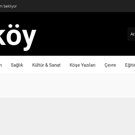
m bekliyor
m
Sağlık
Kültür & Sanat
Köşe Yazıları
Çevre
Eğit