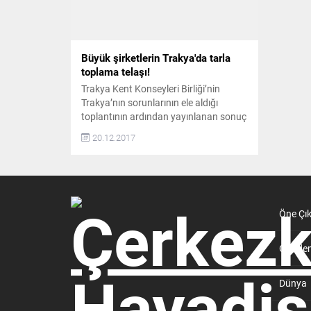
Büyük şirketlerin Trakya'da tarla
toplama telaşı!
Trakya Kent Konseyleri Birliği’nin
Trakya’nın sorunlarının ele aldığı
toplantının ardından yayınlanan sonuç
bildirisinde, Trakya topraklarının el
20.12.2017
değiştirdiğine dikkat çekilerek, “Yıllardır
uygulanan yanlış tarım politikaları
sonucunda çiftçiler tarımda gelecek
göremediklerinden topraklarını satmak
zorunda kalmaktadırlar. Kapılarında
da satılacak tarlaları almaya hazır
Öne Çı
büyük şirketler beklemektedir” denildi.
Lüleburgaz’da toplanan Trakya Kent
Günde
Konseyleri Birliği toplantısının sonuç...
Dünya